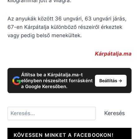
kilogrammal jött a világra.
Az anyukák között 36 ungvári, 63 ungvári járás,
67-en Kárpátalja különböző részeiről érkeztek
vagy pedig belső menekültek.
Kárpátalja.ma
Állítsa be a Kárpátalja.ma-t
előnyben részesített forrásként
Beállítás →
a Google Keresőben.
Keresés
Keresés
KÖVESSEN MINKET A FACEBOOKON!