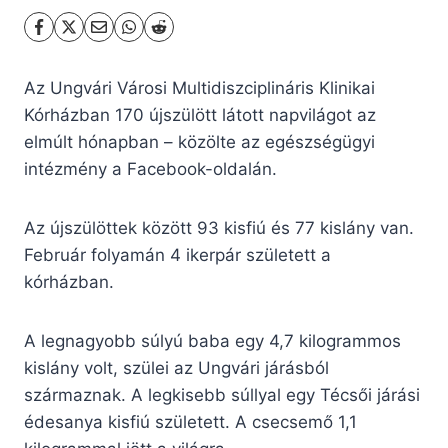
Az Ungvári Városi Multidiszciplináris Klinikai
Kórházban 170 újszülött látott napvilágot az
elmúlt hónapban – közölte az egészségügyi
intézmény a Facebook-oldalán.
Az újszülöttek között 93 kisfiú és 77 kislány van.
Február folyamán 4 ikerpár született a
kórházban.
A legnagyobb súlyú baba egy 4,7 kilogrammos
kislány volt, szülei az Ungvári járásból
származnak. A legkisebb súllyal egy Técsői járási
édesanya kisfiú született. A csecsemő 1,1