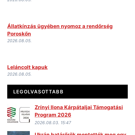
Állatkínzás ügyében nyomoz a rendőrség
Poroskőn
2026.08.05.
Leláncolt kapuk
2026.08.05.
LEGOLVASOTTABB
Zrínyi Ilona Kárpátaljai Támogatási
Program 2026
2026.08.03. 15:47
Ukrán határőrök mentették meg egy