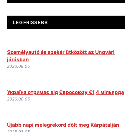
LEGFRISSEBB
Személyautó és szekér ütközött az Ungvári
járásban
2026.08.05.
Україна отримає від Євросоюзу €1,4 мільярда
2026.08.05.
Újabb napi melegrekord dőlt meg Kárpátalján
2026.08.05.