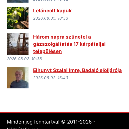
Leláncolt kapuk
2026.08.05. 18:33
Három napra szünetel a
gázszolgáltatás 17 kárpátaljai
településen
2026.08.02. 19:38
Elhunyt Szalai Imre, Badaló elöljárója
2026.08.02. 16:43
Minden jog fenntartva! © 2011-2026 -