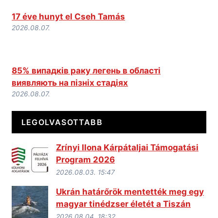
17 éve hunyt el Cseh Tamás
2026.08.07.
85% випадків раку легень в області
виявляють на пізніх стадіях
2026.08.07.
LEGOLVASOTTABB
Zrínyi Ilona Kárpátaljai Támogatási
Program 2026
2026.08.03. 15:47
Ukrán határőrök mentették meg egy
magyar tinédzser életét a Tiszán
2026.08.04. 18:32