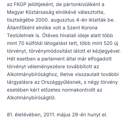
az FKGP jelöltjeként, de pártonkívüliként a
Magyar Köztársaság elnökévé választotta,
tisztségébe 2000. augusztus 4-én iktatták be.
Államfőként elnöke volt a Szent Korona
Testületnek is. Ötéves hivatali ideje alatt több
mint 70 külföldi látogatást tett, több mint 520 új
törvényt, törvénymódosítást látott el kézjegyével.
Hét esetben a parlament által már elfogadott
törvényt véleményezésre továbbított az
Alkotmánybírósághoz, illetve visszautalt további
tárgyalásra az Országgyűlésnek, s négy törvény
esetében kért előzetes normakontrollt az
Alkotmánybíróságtól.
81. életévében, 2011. május 29-én hunyt el.