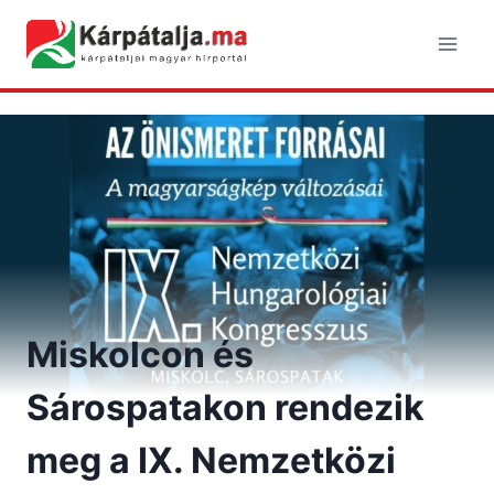
Skip
to
content
Miskolcon és
Sárospatakon rendezik
meg a IX. Nemzetközi