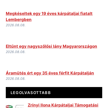
Megkéseltek egy 19 éves kárpátaljai fiatalt
Lembergben
2026.08.08.
Eltűnt egy nagyszőlősi lány Magyarországon
2026.08.08.
Áramütés ért egy 35 éves férfit Kárpátalján
2026.08.08.
LEGOLVASOTTABB
Zrínyi Ilona Kárpátaljai Támogatási