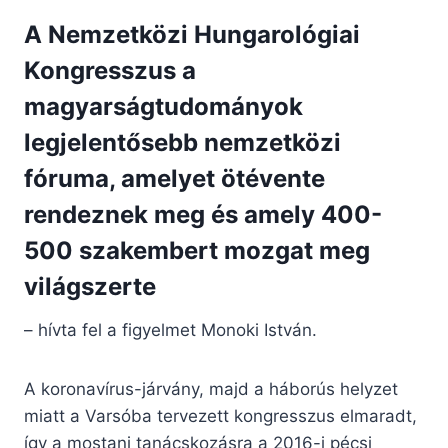
A Nemzetközi Hungarológiai
Kongresszus a
magyarságtudományok
legjelentősebb nemzetközi
fóruma, amelyet ötévente
rendeznek meg és amely 400-
500 szakembert mozgat meg
világszerte
– hívta fel a figyelmet Monoki István.
A koronavírus-járvány, majd a háborús helyzet
miatt a Varsóba tervezett kongresszus elmaradt,
így a mostani tanácskozásra a 2016-i pécsi