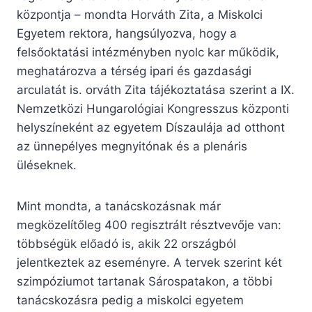
központja – mondta Horváth Zita, a Miskolci
Egyetem rektora, hangsúlyozva, hogy a
felsőoktatási intézményben nyolc kar működik,
meghatározva a térség ipari és gazdasági
arculatát is. orváth Zita tájékoztatása szerint a IX.
Nemzetközi Hungarológiai Kongresszus központi
helyszíneként az egyetem Díszaulája ad otthont
az ünnepélyes megnyitónak és a plenáris
üléseknek.
Mint mondta, a tanácskozásnak már
megközelítőleg 400 regisztrált résztvevője van:
többségük előadó is, akik 22 országból
jelentkeztek az eseményre. A tervek szerint két
szimpóziumot tartanak Sárospatakon, a többi
tanácskozásra pedig a miskolci egyetem