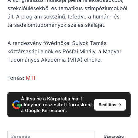
A kongresszus munkája plenáris előadásokból,
szekcióülésekből és tematikus szimpóziumokból
áll. A program sokszínű, lefedve a humán- és
társadalomtudományok széles skáláját.
A rendezvény fővédnökei Sulyok Tamás
köztársasági elnök és Pósfai Mihály, a Magyar
Tudományos Akadémia (MTA) elnöke.
Forrás:
MTI
Állítsa be a Kárpátalja.ma-t
előnyben részesített forrásként
Beállítás →
a Google Keresőben.
Keresés
Keresés