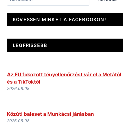
KÖVESSEN MINKET A FACEBOOKON!
LEGFRISSEBB
Az EU fokozott tényellenőrzést vár el a Metától
és a TikToktól
2026.08.08.
Közúti baleset a Munkácsi járásban
2026.08.08.