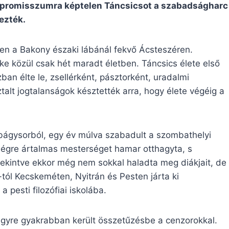
ompromisszumra képtelen Táncsicsot a szabadságharc
ezték.
éven a Bakony északi lábánál fekvő Ácsteszéren.
e közül csak hét maradt életben. Táncsics élete első
ban élte le, zsellérként, pásztorként, uradalmi
alt jogtalanságok késztették arra, hogy élete végéig a
bbágysorból, egy év múlva szabadult a szombathelyi
égre ártalmas mesterséget hamar otthagyta, s
tekintve ekkor még nem sokkal haladta meg diákjait, de
tól Kecskeméten, Nyitrán és Pesten járta ki
 pesti filozófiai iskolába.
 egyre gyakrabban került összetűzésbe a cenzorokkal.