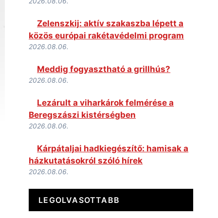
2026.08.06.
Zelenszkij: aktív szakaszba lépett a
közös európai rakétavédelmi program
2026.08.06.
Meddig fogyasztható a grillhús?
2026.08.06.
Lezárult a viharkárok felmérése a
Beregszászi kistérségben
2026.08.06.
Kárpátaljai hadkiegészítő: hamisak a
házkutatásokról szóló hírek
2026.08.06.
LEGOLVASOTTABB