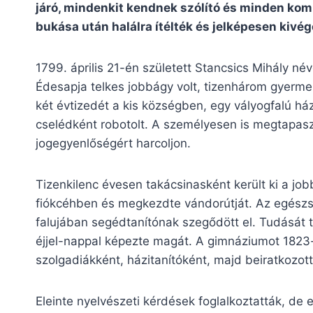
járó, mindenkit kendnek szólító és minden k
bukása után halálra ítélték és jelképesen kivég
1799. április 21-én született Stancsics Mihály n
Édesapja telkes jobbágy volt, tizenhárom gyermek
két évtizedét a kis községben, egy vályogfalú ház
cselédként robotolt. A személyesen is megtapaszt
jogegyenlőségért harcoljon.
Tizenkilenc évesen takácsinasként került ki a jo
fiókcéhben és megkezdte vándorútját. Az egészs
falujában segédtanítónak szegődött el. Tudását 
éjjel-nappal képezte magát. A gimnáziumot 1823-
szolgadiákként, házitanítóként, majd beiratkozott a
Eleinte nyelvészeti kérdések foglalkoztatták, de