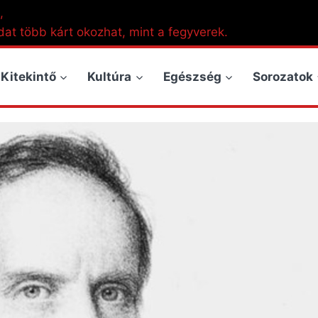
,
dat több kárt okozhat, mint a fegyverek.
Kitekintő
Kultúra
Egészség
Sorozatok