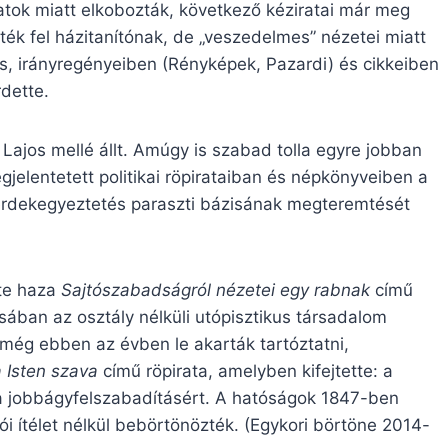
ok miatt elkobozták, következő kéziratai már meg
ték fel házitanítónak, de „veszedelmes” nézetei miatt
 is, irányregényeiben (Rényképek, Pazardi) és cikkeiben
rdette.
ajos mellé állt. Amúgy is szabad tolla egyre jobban
gjelentetett politikai röpirataiban és népkönyveiben a
érdekegyeztetés paraszti bázisának megteremtését
te haza
Sajtószabadságról nézetei egy rabnak
című
sában az osztály nélküli utópisztikus társadalom
 még ebben az évben le akarták tartóztatni,
 Isten szava
című röpirata, amelyben kifejtette: a
 a jobbágyfelszabadításért. A hatóságok 1847-ben
i ítélet nélkül bebörtönözték. (Egykori börtöne 2014-