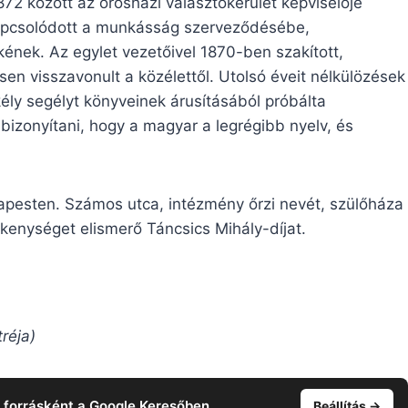
72 között az orosházi választókerület képviselője
kapcsolódott a munkásság szerveződésébe,
ének. Az egylet vezetőivel 1870-ben szakított,
en visszavonult a közélettől. Utolsó éveit nélkülözések
ekély segélyt könyveinek árusításából próbálta
bizonyítani, hogy a magyar a legrégibb nyelv, és
apesten. Számos utca, intézmény őrzi nevét, szülőháza
kenységet elismerő Táncsics Mihály-díjat.
réja)
t forrásként a Google Keresőben.
Beállítás →