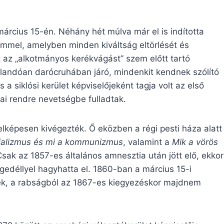
március 15-én. Néhány hét múlva már el is indította
mmel, amelyben minden kiváltság eltörlését és
t az „alkotmányos kerékvágást” szem előtt tartó
állandóan darócruhában járó, mindenkit kendnek szólító
siklósi kerület képviselőjeként tagja volt az első
ai rendre nevetségbe fulladtak.
elképesen kivégezték. Ő eközben a régi pesti háza alatt
cializmus és mi a kommunizmus
, valamint a
Mik a vörös
Csak az 1857-es általános amnesztia után jött elő, ekkor
engedéllyel hagyhatta el. 1860-ban a március 15-i
lték, a rabságból az 1867-es kiegyezéskor majdnem