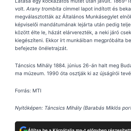
Látása egy kockázatos műtét után javult. 1869-18
volt.
Arany trombita
címmel lapot indított és be
megválasztották az Általános Munkásegylet elnök
képviselői mandátumának lejárta után pedig teljes
között élte le, házát elárverezték, a neki járó cs
kiegészíteni. Ekkor írt munkáiban megpróbálta be
befejezte önéletrajzát.
Táncsics Mihály 1884. június 26-án halt meg Bud
ma múzeum. 1990 óta osztják ki az újságírói tevé
Forrás: MTI
Nyitóképen: Táncsics Mihály (Barabás Miklós port
Állítsa be a Kárpátalja.ma-t előnyben részesítet