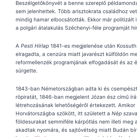
Beszélgetőkönyvét a benne szereplő példamondat
sem jelenhettek. Több arisztokrata családhoz vet
mindig hamar elbocsátották. Ekkor már politizált
a polgári átalakulás Széchenyi-féle programját hi
A
Pesti Hírlap
1841-es megjelenése után Kossuth L
elragadta, a cenzúra miatt javarészt külföldön me
reformellenzék programjának elfogadását és az 
sürgette.
1843-ban Németországban adta ki és csempész
röpiratát, 1846-ban megjelent Józan ész című írá
létrehozásának lehetőségéről értekezett. Amikor
Horvátországba szökött, itt született a
Nép szava
földesurakat semmiféle kárpótlás nem illeti meg
akadtak nyomára, és sajtóvétség miatt Budán bíró