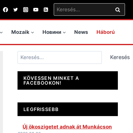
Keresés:
Mozaik
Новини
News
Háború
Keresés
Keresés
KÖVESSEN MINKET A
FACEBOOKON!
LEGFRISSEBB
Új ökoszigetet adnak át Munkácson