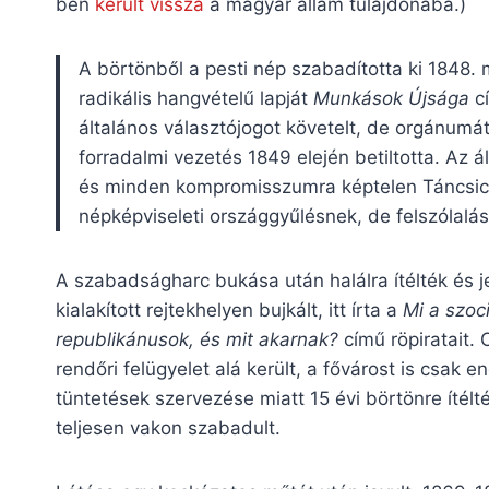
ben
került vissza
a magyar állam tulajdonába.)
A börtönből a pesti nép szabadította ki 1848. 
radikális hangvételű lapját
Munkások Újsága
cí
általános választójogot követelt, de orgánumá
forradalmi vezetés 1849 elején betiltotta. Az 
és minden kompromisszumra képtelen Táncsics a 
népképviseleti országgyűlésnek, de felszólalás
A szabadságharc bukása után halálra ítélték és j
kialakított rejtekhelyen bujkált, itt írta a
Mi a szo
republikánusok, és mit akarnak?
című röpiratait. 
rendőri felügyelet alá került, a fővárost is csak 
tüntetések szervezése miatt 15 évi börtönre íté
teljesen vakon szabadult.