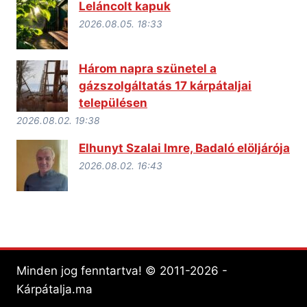
Leláncolt kapuk
2026.08.05. 18:33
Három napra szünetel a
gázszolgáltatás 17 kárpátaljai
településen
2026.08.02. 19:38
Elhunyt Szalai Imre, Badaló elöljárója
2026.08.02. 16:43
Minden jog fenntartva! © 2011-2026 -
Kárpátalja.ma