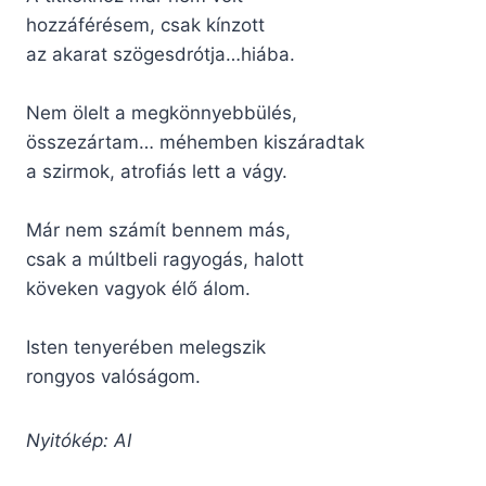
hozzáférésem, csak kínzott
az akarat szögesdrótja…hiába.
Nem ölelt a megkönnyebbülés,
összezártam… méhemben kiszáradtak
a szirmok, atrofiás lett a vágy.
Már nem számít bennem más,
csak a múltbeli ragyogás, halott
köveken vagyok élő álom.
Isten tenyerében melegszik
rongyos valóságom.
Nyitókép: AI