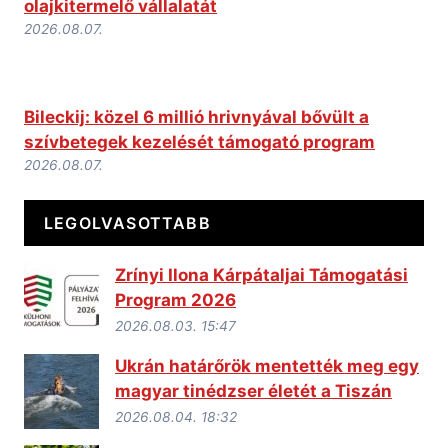
olajkitermelő vállalatát
2026.08.07.
Bileckij: közel 6 millió hrivnyával bővült a
szívbetegek kezelését támogató program
2026.08.07.
LEGOLVASOTTABB
Zrínyi Ilona Kárpátaljai Támogatási
Program 2026
2026.08.03. 15:47
Ukrán határőrök mentették meg egy
magyar tinédzser életét a Tiszán
2026.08.04. 18:32