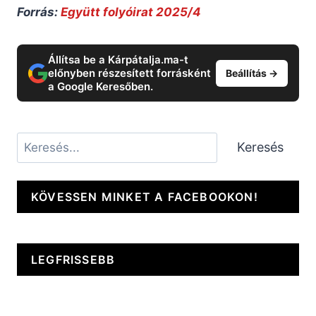
Forrás:
Együtt folyóirat 2025/4
Állítsa be a Kárpátalja.ma-t
előnyben részesített forrásként
Beállítás →
a Google Keresőben.
Keresés
Keresés
KÖVESSEN MINKET A FACEBOOKON!
LEGFRISSEBB