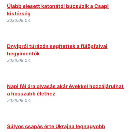
Újabb elesett katonától búcsúzik a Csapi
kistérség
2026.08.07.
Dnyiprói túrázón segítettek a fülöpfalvai
hegyimentők
2026.08.07.
Napi fél óra olvasás akár évekkel hozzájárulhat
a hosszabb élethez
2026.08.07.
Súlyos csapás érte Ukrajna legnagyobb