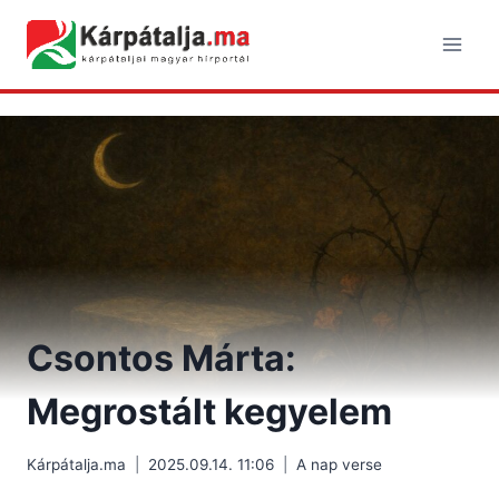
Skip
to
content
Csontos Márta:
Megrostált kegyelem
Kárpátalja.ma
2025.09.14. 11:06
A nap verse