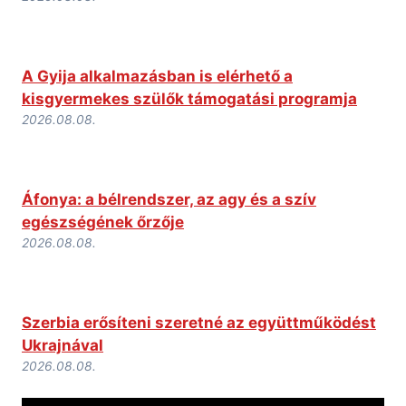
A Gyija alkalmazásban is elérhető a
kisgyermekes szülők támogatási programja
2026.08.08.
Áfonya: a bélrendszer, az agy és a szív
egészségének őrzője
2026.08.08.
Szerbia erősíteni szeretné az együttműködést
Ukrajnával
2026.08.08.