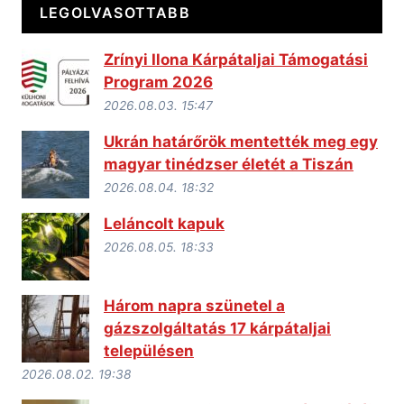
LEGOLVASOTTABB
Zrínyi Ilona Kárpátaljai Támogatási
Program 2026
2026.08.03. 15:47
Ukrán határőrök mentették meg egy
magyar tinédzser életét a Tiszán
2026.08.04. 18:32
Leláncolt kapuk
2026.08.05. 18:33
Három napra szünetel a
gázszolgáltatás 17 kárpátaljai
településen
2026.08.02. 19:38