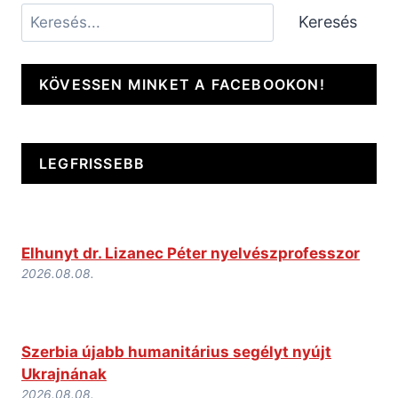
Keresés
Keresés
KÖVESSEN MINKET A FACEBOOKON!
LEGFRISSEBB
Elhunyt dr. Lizanec Péter nyelvészprofesszor
2026.08.08.
Szerbia újabb humanitárius segélyt nyújt
Ukrajnának
2026.08.08.