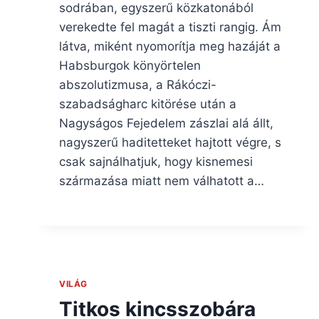
sodrában, egyszerű közkatonából
verekedte fel magát a tiszti rangig. Ám
látva, miként nyomorítja meg hazáját a
Habsburgok könyörtelen
abszolutizmusa, a Rákóczi-
szabadságharc kitörése után a
Nagyságos Fejedelem zászlai alá állt,
nagyszerű haditetteket hajtott végre, s
csak sajnálhatjuk, hogy kisnemesi
származása miatt nem válhatott a…
VILÁG
Titkos kincsszobára