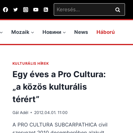
Keresés:
Mozaik
Новини
News
Háború
KULTURÁLIS HÍREK
Egy éves a Pro Cultura:
„a közös kulturális
térért”
Gál Adél
2012.04.01. 11:00
A PRO CULTURA SUBCARPATHICA civil
szervezet 2010 decemberében alakult.