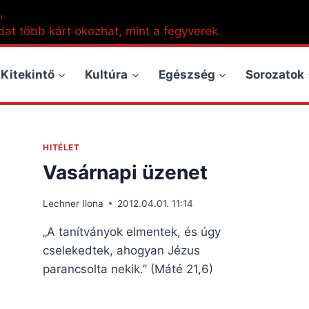
,
dat több kárt okozhat, mint a fegyverek.
Kitekintő
Kultúra
Egészség
Sorozatok
HITÉLET
Vasárnapi üzenet
Lechner Ilona
2012.04.01. 11:14
„A tanítványok elmentek, és úgy
cselekedtek, ahogyan Jézus
parancsolta nekik.” (Máté 21,6)