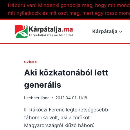
Skip
Háború van! Mindenki gondolja meg, hogy mit mond
to
mit nyilatkozik és mit oszt meg, mert egy rossz mon
content
Kárpátalja
SZÍNES
Aki közkatonából lett
generális
Lechner Ilona
2012.04.01. 11:18
II. Rákóczi Ferenc legtehetségesebb
tábornoka volt, aki a törököt
Magyarországról kiűző háború