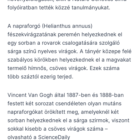
folyóiratban tették közzé tanulmányukat.
A napraforgó (Helianthus annuus)
fészekvirágzatának peremén helyezkednek el
egy sorban a rovarok csalogatására szolgáló
sárga színű nyelves virágok. A tányér közepe felé
szabályos körökben helyezkednek el a magvakat
termelő hímnős, csöves virágok. Ezek száma
több száztól ezerig terjed.
Vincent Van Gogh által 1887-ben és 1888-ban
festett két sorozat csendéleten olyan mutáns
napraforgókat örökített meg, amelyeknél két
sorban helyezkednek el a sárga szirmok, viszont
sokkal kisebb a csöves virágok száma –
olvasható a ScienceDaily