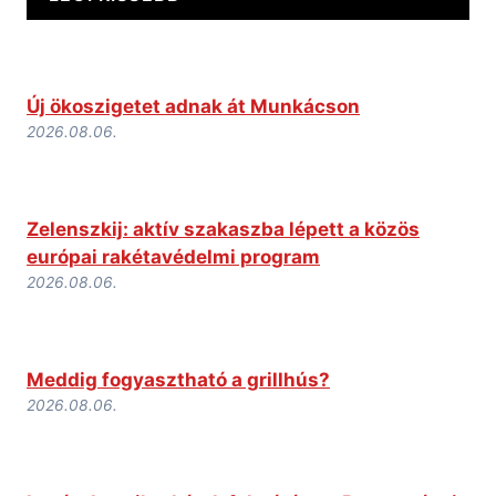
Új ökoszigetet adnak át Munkácson
2026.08.06.
Zelenszkij: aktív szakaszba lépett a közös
európai rakétavédelmi program
2026.08.06.
Meddig fogyasztható a grillhús?
2026.08.06.