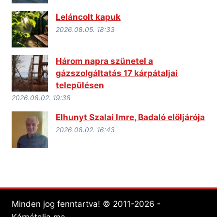
Leláncolt kapuk
2026.08.05. 18:33
Három napra szünetel a
gázszolgáltatás 17 kárpátaljai
településen
2026.08.02. 19:38
Elhunyt Szalai Imre, Badaló elöljárója
2026.08.02. 16:43
Minden jog fenntartva! © 2011-2026 -
Kárpátalja.ma