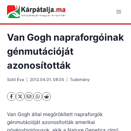
Skip
to
content
Van Gogh napraforgóinak
génmutációját
azonosították
Sütő Éva
2012.04.01. 08:05
Tudomány
Van Gogh által megörökített napraforgók
génmutációját azonosították amerikai
növénybiológusok, akik a Nature Genetics című