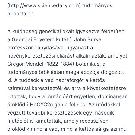
(http://www.sciencedaily.com) tudományos
hírportálon.
A különbség genetikai okait igyekezve felderíteni
a Georgiai Egyetem kutatói John Burke
professzor irányításával ugyanazt a
növénykeresztezési eljárást alkalmazták, amelyet
Gregor Mendel (1822-1884) botanikus, a
tudományos örökléstan megalapozója dolgozott
ki. A tudósok a vad napraforgót a kettős
szirmúval keresztezték és arra a következtetésre
jutottak, hogy a mutációért egyetlen, dominánsan
öröklődő HaCYC2c gén a felelős. Az utódokkal
végzett további keresztezések egy második
mutációt is kimutattak, amely recesszíven
öröklődik mind a vad, mind a kettős sárga szirmú