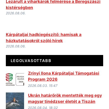
Lezárult a viharkárok felmérése a Beregszászi
kistérségben
2026.08.06.
Kárpátaljai hadkiegészítő: hamisak a
házkutatásokról szóló hírek
2026.08.06.
LEGOLVASOTTABB
Zrínyi Ilona Kárpátaljai Támogatási
Program 2026
2026.08.03. 15:47
Ukrán határőrök mentették meg egy
magyar tinédzser életét a Tiszán
2026.08.04. 18:32