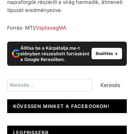
napraforgók részéről a virág harmadik, átmeneti
típusát eredményezve.
Forrás: MTI/
VajdasagMA
Állítsa be a Kárpátalja.ma-t
előnyben részesített forrásként
Beállítás →
a Google Keresőben.
Keresés
Keresés
KÖVESSEN MINKET A FACEBOOKON!
LEGFRISSEBB