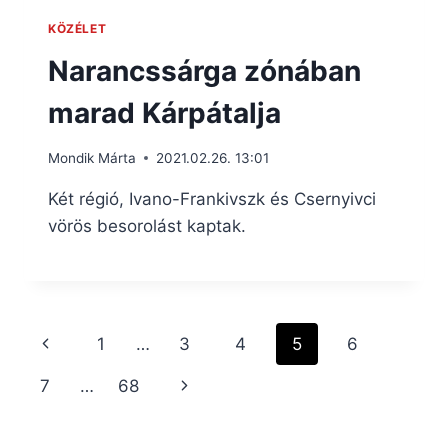
KÖZÉLET
Narancssárga zónában
marad Kárpátalja
Mondik Márta
2021.02.26. 13:01
Két régió, Ivano-Frankivszk és Csernyivci
vörös besorolást kaptak.
Page
Previous
1
…
3
4
5
6
navigation
Page
Next
7
…
68
Page