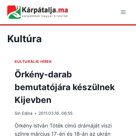
Skip
to
content
Kultúra
KULTURÁLIS HÍREK
Örkény-darab
bemutatójára készülnek
Kijevben
Sin Edina
2011.03.16. 06:55
Örkény István Tóték című drámáját viszi
színre március 17-én és 18-án az ukrán