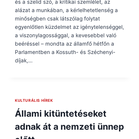
és a szelíd szó, a kritikai szemlélet, az
alázat a munkában, a kérlelhetetlenség a
minőségben csak látszólag folytat
egyenlőtlen küzdelmet az igénytelenséggel,
a viszonylagossággal, a kevesebbel való
beéréssel – mondta az államfő hétfőn a
Parlamentben a Kossuth- és Széchenyi-
díjak,…
KULTURÁLIS HÍREK
Állami kitüntetéseket
adnak át a nemzeti ünnep