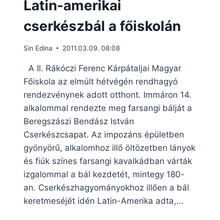
Latin-amerikai
cserkészbál a főiskolán
Sin Edina
2011.03.09. 08:08
A II. Rákóczi Ferenc Kárpátaljai Magyar
Főiskola az elmúlt hétvégén rendhagyó
rendezvénynek adott otthont. Immáron 14.
alkalommal rendezte meg farsangi bálját a
Beregszászi Bendász István
Cserkészcsapat. Az impozáns épületben
gyönyörű, alkalomhoz illő öltözetben lányok
és fiúk színes farsangi kavalkádban várták
izgalommal a bál kezdetét, mintegy 180-
an. Cserkészhagyományokhoz illően a bál
keretmeséjét idén Latin-Amerika adta,…