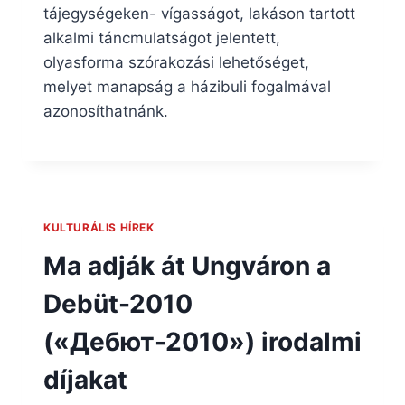
tájegységeken- vígasságot, lakáson tartott
alkalmi táncmulatságot jelentett,
olyasforma szórakozási lehetőséget,
melyet manapság a házibuli fogalmával
azonosíthatnánk.
KULTURÁLIS HÍREK
Ma adják át Ungváron a
Debüt-2010
(«Дебют-2010») irodalmi
díjakat