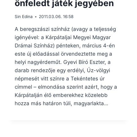
önfeledt játék jegyében
Sin Edina
2011.03.06. 16:58
A beregszászi színház (avagy a teljesség
igényével: a Kárpátaljai Megyei Magyar
Drámai Színház) pénteken, március 4-én
este új előadással örvendeztette meg a
helyi nagyérdeműt. Gyevi Bíró Eszter, a
darab rendezője egy erdélyi, Úz-völgyi
népmesét vitt színre a Tekéntetes úr
címmel – elmondása szerint azért, hogy a
Kárpátalján élő emberekhez közelebb
hozza más határon túli, magyarlakta…