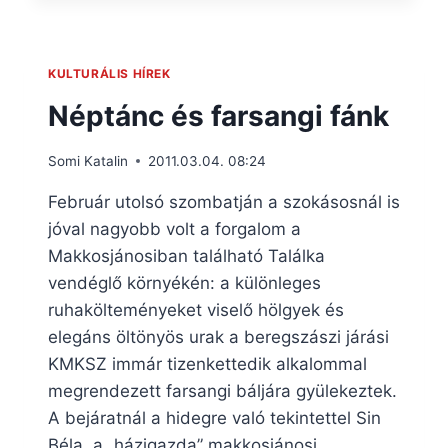
KULTURÁLIS HÍREK
Néptánc és farsangi fánk
Somi Katalin
2011.03.04. 08:24
Február utolsó szombatján a szokásosnál is
jóval nagyobb volt a forgalom a
Makkosjánosiban található Találka
vendéglő környékén: a különleges
ruhakölteményeket viselő hölgyek és
elegáns öltönyös urak a beregszászi járási
KMKSZ immár tizenkettedik alkalommal
megrendezett farsangi báljára gyülekeztek.
A bejáratnál a hidegre való tekintettel Sin
Béla, a „házigazda” makkosjánosi