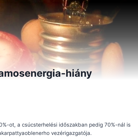
llamosenergia-hiány
0%-ot, a csúcsterhelési időszakban pedig 70%-nál is
akarpattyaoblenerho vezérigazgatója.