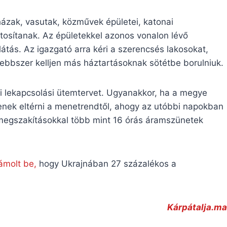
órházak, vasutak, közművek épületei, katonai
tosítanak. Az épületekkel azonos vonalon lévő
tás. Az igazgató arra kéri a szerencsés lakosokat,
bbszer kelljen más háztartásoknak sötétbe borulniuk.
i lekapcsolási ütemtervet. Ugyanakkor, ha a megye
lenek eltérni a menetrendtől, ahogy az utóbbi napokban
 megszakításokkal több mint 16 órás áramszünetek
ámolt be,
hogy Ukrajnában 27 százalékos a
Kárpátalja.ma