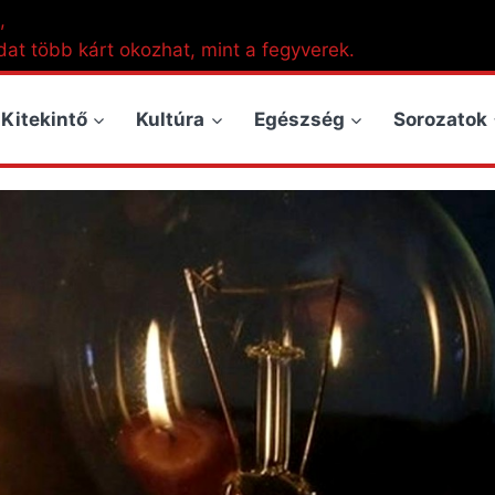
,
dat több kárt okozhat, mint a fegyverek.
Kitekintő
Kultúra
Egészség
Sorozatok