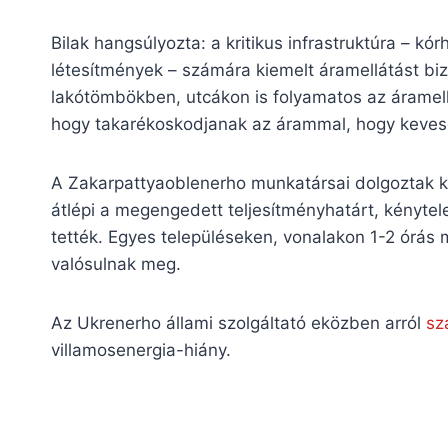
Bilak hangsúlyozta: a kritikus infrastruktúra – k
létesítmények – számára kiemelt áramellátást biz
lakótömbökben, utcákon is folyamatos az áramellá
hogy takarékoskodjanak az árammal, hogy kevese
A Zakarpattyaoblenerho munkatársai dolgoztak k
átlépi a megengedett teljesítményhatárt, kényte
tették. Egyes településeken, vonalakon 1-2 órás
valósulnak meg.
Az Ukrenerho állami szolgáltató eközben arról
sz
villamosenergia-hiány.