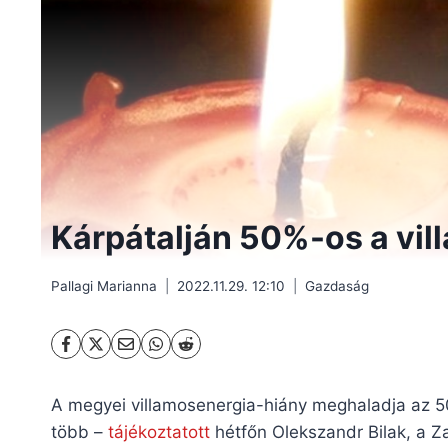
Kárpátalján 50%-os a vi
Pallagi Marianna
2022.11.29. 12:10
Gazdaság
A megyei villamosenergia-hiány meghaladja az 5
több –
tájékoztatott
hétfőn Olekszandr Bilak, a Z