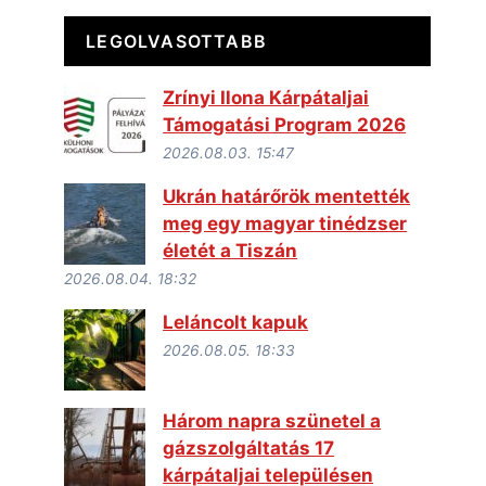
LEGOLVASOTTABB
Zrínyi Ilona Kárpátaljai
Támogatási Program 2026
2026.08.03. 15:47
Ukrán határőrök mentették
meg egy magyar tinédzser
életét a Tiszán
2026.08.04. 18:32
Leláncolt kapuk
2026.08.05. 18:33
Három napra szünetel a
gázszolgáltatás 17
kárpátaljai településen