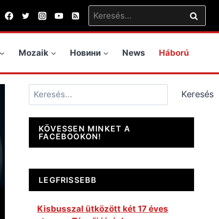
Keresés:
Mozaik
Новини
News
Háború
Keresés
Keresés
KÖVESSEN MINKET A
FACEBOOKON!
LEGFRISSEBB
Kisbusszal ütközött két 17 éves