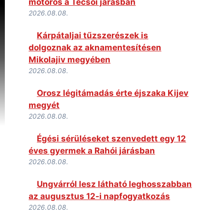
motoros a Técsői járásban
2026.08.08.
Kárpátaljai tűzszerészek is
dolgoznak az aknamentesítésen
Mikolajiv megyében
2026.08.08.
Orosz légitámadás érte éjszaka Kijev
megyét
2026.08.08.
Égési sérüléseket szenvedett egy 12
éves gyermek a Rahói járásban
2026.08.08.
Ungvárról lesz látható leghosszabban
az augusztus 12-i napfogyatkozás
2026.08.08.