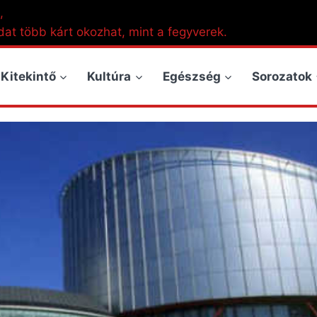
,
dat több kárt okozhat, mint a fegyverek.
Kitekintő
Kultúra
Egészség
Sorozatok