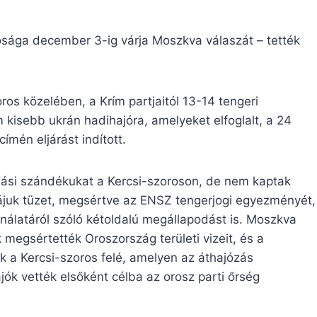
rósága december 3-ig várja Moszkva válaszát – tették
os közelében, a Krím partjaitól 13-14 tengeri
m kisebb ukrán hadihajóra, amelyeket elfoglalt, a 24
címén eljárást indított.
ladási szándékukat a Kercsi-szoroson, de nem kaptak
t rájuk tüzet, megsértve az ENSZ tengerjogi egyezményét,
nálatáról szóló kétoldalú megállapodást is. Moszkva
 megsértették Oroszország területi vizeit, és a
k a Kercsi-szoros felé, amelyen az áthajózás
ajók vették elsőként célba az orosz parti őrség