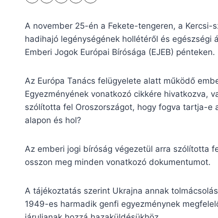
A november 25-én a Fekete-tengeren, a Kercsi-
hadihajó legénységének hollétéről és egészségi á
Emberi Jogok Európai Bírósága (EJEB) pénteken.
Az Európa Tanács felügyelete alatt működő ember
Egyezményének vonatkozó cikkére hivatkozva, v
szólította fel Oroszországot, hogy fogva tartja-e
alapon és hol?
Az emberi jogi bíróság végezetül arra szólította f
osszon meg minden vonatkozó dokumentumot.
A tájékoztatás szerint Ukrajna annak tolmácsolás
1949-es harmadik genfi egyezménynek megfelelőe
járuljanak hozzá hazaküldésükhöz.