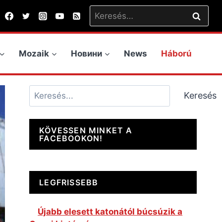
Keresés:
Mozaik
Новини
News
Háború
Keresés
Keresés
KÖVESSEN MINKET A
FACEBOOKON!
LEGFRISSEBB
Újabb elesett katonától búcsúzik a