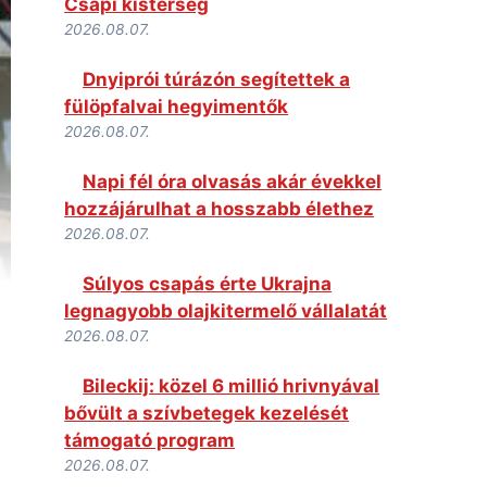
Csapi kistérség
2026.08.07.
Dnyiprói túrázón segítettek a
fülöpfalvai hegyimentők
2026.08.07.
Napi fél óra olvasás akár évekkel
hozzájárulhat a hosszabb élethez
2026.08.07.
Súlyos csapás érte Ukrajna
legnagyobb olajkitermelő vállalatát
2026.08.07.
Bileckij: közel 6 millió hrivnyával
bővült a szívbetegek kezelését
támogató program
2026.08.07.