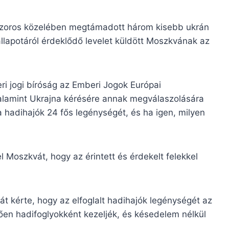
szoros közelében megtámadott három kisebb ukrán
llapotáról érdeklődő levelet küldött Moszkvának az
i jogi bíróság az Emberi Jogok Európai
alamint Ukrajna kérésére annak megválaszolására
 a hadihajók 24 fős legénységét, és ha igen, milyen
el Moszkvát, hogy az érintett és érdekelt felekkel
át kérte, hogy az elfoglalt hadihajók legénységét az
n hadifoglyokként kezeljék, és késedelem nélkül