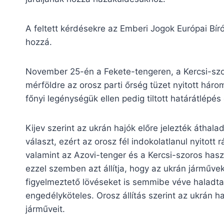
A feltett kérdésekre az Emberi Jogok Európai Bí
hozzá.
November 25-én a Fekete-tengeren, a Kercsi-szor
mérföldre az orosz parti őrség tüzet nyitott háro
főnyi legénységük ellen pedig tiltott határátlépés 
Kijev szerint az ukrán hajók előre jelezték átha
választ, ezért az orosz fél indokolatlanul nyitot
valamint az Azovi-tenger és a Kercsi-szoros hasz
ezzel szemben azt állítja, hogy az ukrán járművek
figyelmeztető lövéseket is semmibe véve haladta
engedélyköteles. Orosz állítás szerint az ukrán h
járműveit.