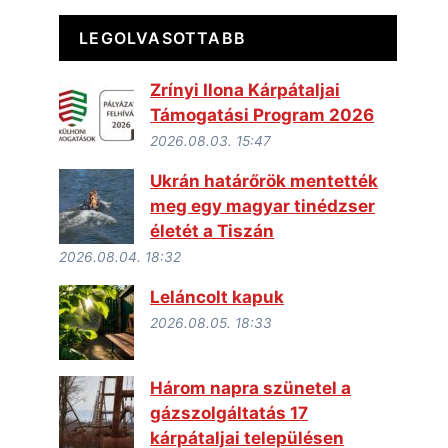
LEGOLVASOTTABB
Zrínyi Ilona Kárpátaljai
Támogatási Program 2026
2026.08.03. 15:47
Ukrán határőrök mentették
meg egy magyar tinédzser
életét a Tiszán
2026.08.04. 18:32
Leláncolt kapuk
2026.08.05. 18:33
Három napra szünetel a
gázszolgáltatás 17
kárpátaljai településen