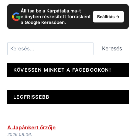
Állítsa be a Kárpátalja.ma-t
előnyben részesített forrásként
Beállítás →
a Google Keresőben.
Keresés
Keresés
KÖVESSEN MINKET A FACEBOOKON!
LEGFRISSEBB
A Japánkert őrzője
2026.08.06.