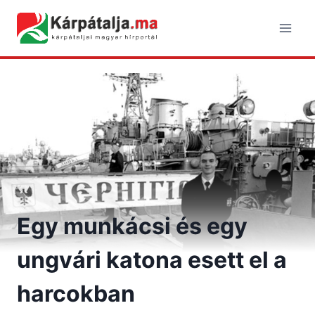
Skip
to
content
Egy munkácsi és egy
ungvári katona esett el a
harcokban