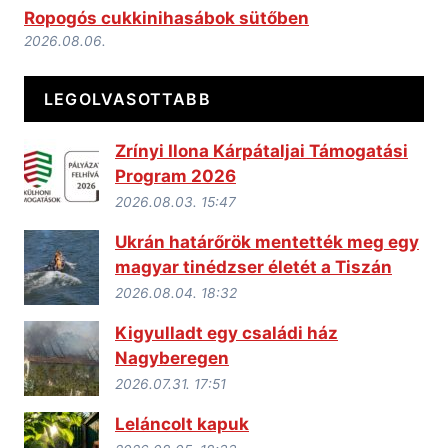
Ropogós cukkinihasábok sütőben
2026.08.06.
LEGOLVASOTTABB
Zrínyi Ilona Kárpátaljai Támogatási
Program 2026
2026.08.03. 15:47
Ukrán határőrök mentették meg egy
magyar tinédzser életét a Tiszán
2026.08.04. 18:32
Kigyulladt egy családi ház
Nagyberegen
2026.07.31. 17:51
Leláncolt kapuk