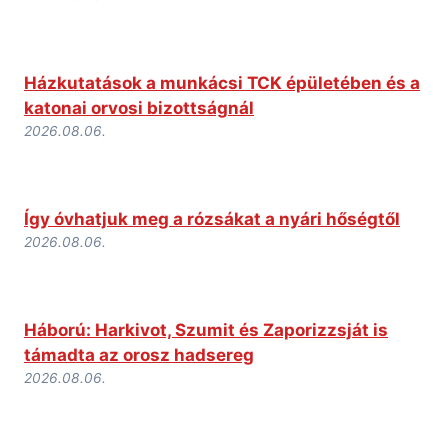
Házkutatások a munkácsi TCK épületében és a
katonai orvosi bizottságnál
2026.08.06.
Így óvhatjuk meg a rózsákat a nyári hőségtől
2026.08.06.
Háború: Harkivot, Szumit és Zaporizzsját is
támadta az orosz hadsereg
2026.08.06.