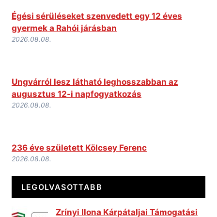
Égési sérüléseket szenvedett egy 12 éves
gyermek a Rahói járásban
2026.08.08.
Ungvárról lesz látható leghosszabban az
augusztus 12-i napfogyatkozás
2026.08.08.
236 éve született Kölcsey Ferenc
2026.08.08.
LEGOLVASOTTABB
Zrínyi Ilona Kárpátaljai Támogatási