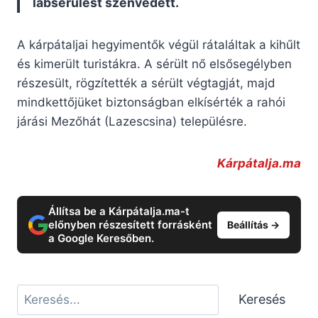
lábsérülést szenvedett.
A kárpátaljai hegyimentők végül rátaláltak a kihűlt
és kimerült turistákra. A sérült nő elsősegélyben
részesült, rögzítették a sérült végtagját, majd
mindkettőjüket biztonságban elkísérték a rahói
járási Mezőhát (Lazescsina) településre.
Kárpátalja.ma
Állítsa be a Kárpátalja.ma-t
előnyben részesített forrásként
Beállítás →
a Google Keresőben.
Keresés
Keresés