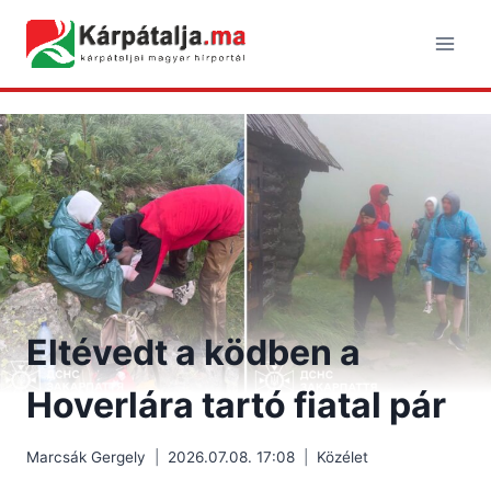
Skip
to
content
Eltévedt a ködben a
Hoverlára tartó fiatal pár
Marcsák Gergely
2026.07.08. 17:08
Közélet