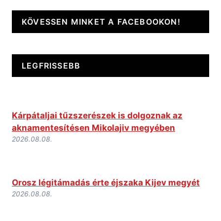
KÖVESSEN MINKET A FACEBOOKON!
LEGFRISSEBB
Kárpátaljai tűzszerészek is dolgoznak az
aknamentesítésen Mikolajiv megyében
2026.08.08.
Orosz légitámadás érte éjszaka Kijev megyét
2026.08.08.