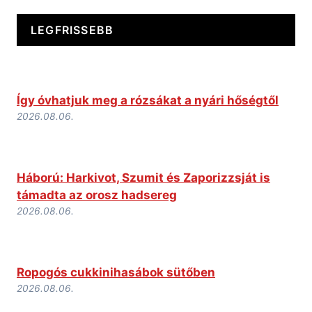
LEGFRISSEBB
Így óvhatjuk meg a rózsákat a nyári hőségtől
2026.08.06.
Háború: Harkivot, Szumit és Zaporizzsját is
támadta az orosz hadsereg
2026.08.06.
Ropogós cukkinihasábok sütőben
2026.08.06.