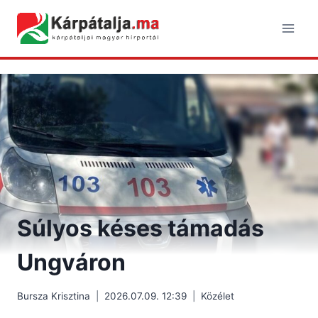
Skip
to
content
Súlyos késes támadás
Ungváron
Bursza Krisztina
2026.07.09. 12:39
Közélet