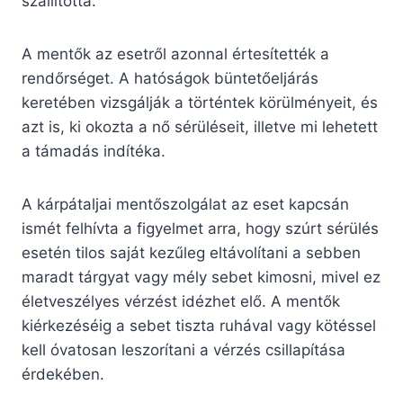
szállította.
A mentők az esetről azonnal értesítették a
rendőrséget. A hatóságok büntetőeljárás
keretében vizsgálják a történtek körülményeit, és
azt is, ki okozta a nő sérüléseit, illetve mi lehetett
a támadás indítéka.
A kárpátaljai mentőszolgálat az eset kapcsán
ismét felhívta a figyelmet arra, hogy szúrt sérülés
esetén tilos saját kezűleg eltávolítani a sebben
maradt tárgyat vagy mély sebet kimosni, mivel ez
életveszélyes vérzést idézhet elő. A mentők
kiérkezéséig a sebet tiszta ruhával vagy kötéssel
kell óvatosan leszorítani a vérzés csillapítása
érdekében.