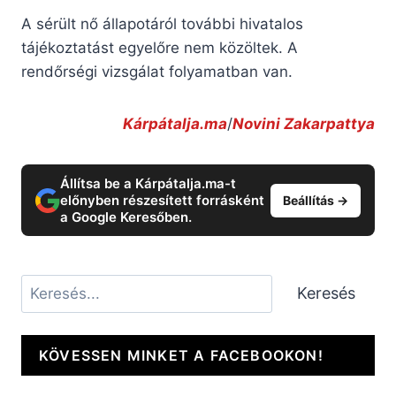
A sérült nő állapotáról további hivatalos
tájékoztatást egyelőre nem közöltek. A
rendőrségi vizsgálat folyamatban van.
Kárpátalja.ma
/
Novini Zakarpattya
Állítsa be a Kárpátalja.ma-t
előnyben részesített forrásként
Beállítás →
a Google Keresőben.
Keresés
Keresés
KÖVESSEN MINKET A FACEBOOKON!