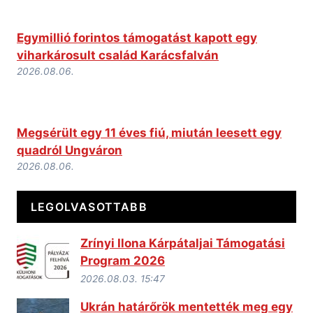
Egymillió forintos támogatást kapott egy
viharkárosult család Karácsfalván
2026.08.06.
Megsérült egy 11 éves fiú, miután leesett egy
quadról Ungváron
2026.08.06.
LEGOLVASOTTABB
Zrínyi Ilona Kárpátaljai Támogatási
Program 2026
2026.08.03. 15:47
Ukrán határőrök mentették meg egy