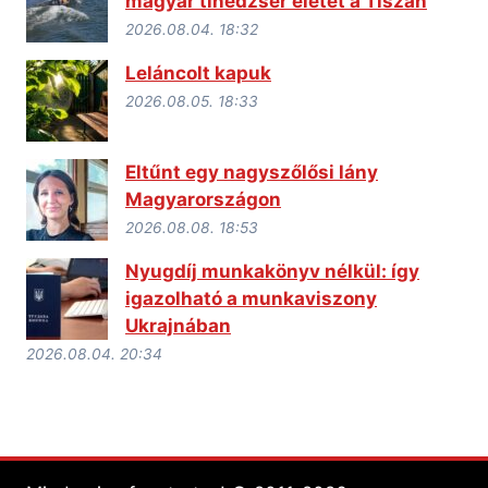
magyar tinédzser életét a Tiszán
2026.08.04. 18:32
Leláncolt kapuk
2026.08.05. 18:33
Eltűnt egy nagyszőlősi lány
Magyarországon
2026.08.08. 18:53
Nyugdíj munkakönyv nélkül: így
igazolható a munkaviszony
Ukrajnában
2026.08.04. 20:34