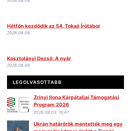
2026.08.09.
Hétfőn kezdődik az 54. Tokaji Írótábor
2026.08.09.
Kosztolányi Dezső: A nyár
2026.08.09.
LEGOLVASOTTABB
Zrínyi Ilona Kárpátaljai Támogatási
Program 2026
2026.08.03. 15:47
Ukrán határőrök mentették meg egy