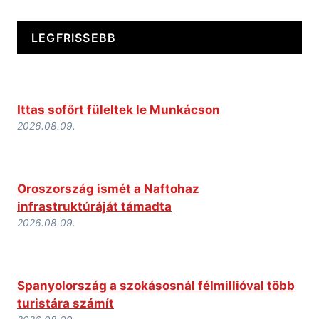
LEGFRISSEBB
Ittas sofőrt füleltek le Munkácson
2026.08.09.
Oroszország ismét a Naftohaz
infrastruktúráját támadta
2026.08.09.
Spanyolország a szokásosnál félmillióval több
turistára számít