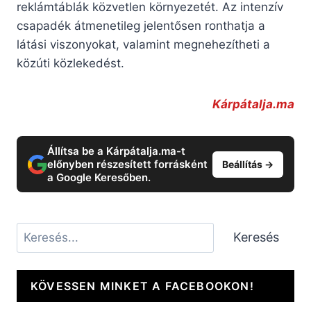
reklámtáblák közvetlen környezetét. Az intenzív
csapadék átmenetileg jelentősen ronthatja a
látási viszonyokat, valamint megnehezítheti a
közúti közlekedést.
Kárpátalja.ma
Állítsa be a Kárpátalja.ma-t
előnyben részesített forrásként
Beállítás →
a Google Keresőben.
Keresés
Keresés
KÖVESSEN MINKET A FACEBOOKON!