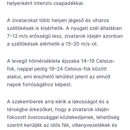
helyenként intenzív csapadékkal.
A zivatarokat több helyen jégeső és viharos
széllökések is kísérhetik. A nyugati szél általában
7–12 m/s erősségű lesz, zivatarok idején azonban
a széllökések elérhetik a 15–20 m/s-ot.
A levegő hőmérséklete éjszaka 14–19 Celsius-
fok, nappal pedig 19–24 Celsius-fok között
alakul, ami érezhető lehűlést jelent az elmúlt
napok forróságához képest.
A szakemberek arra kérik a lakosságot és a
térségbe érkezőket, hogy a zivatarok idején
fokozott óvatossággal közlekedjenek, lehetőség
szerint kerüljék az idős fák, villanyvezetékek és