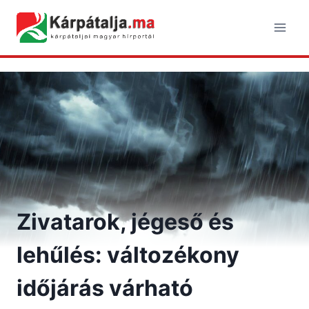
Skip
to
content
Zivatarok, jégeső és
lehűlés: változékony
időjárás várható