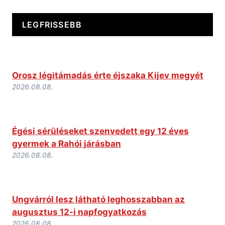
LEGFRISSEBB
Orosz légitámadás érte éjszaka Kijev megyét
2026.08.08.
Égési sérüléseket szenvedett egy 12 éves
gyermek a Rahói járásban
2026.08.08.
Ungvárról lesz látható leghosszabban az
augusztus 12-i napfogyatkozás
2026.08.08.