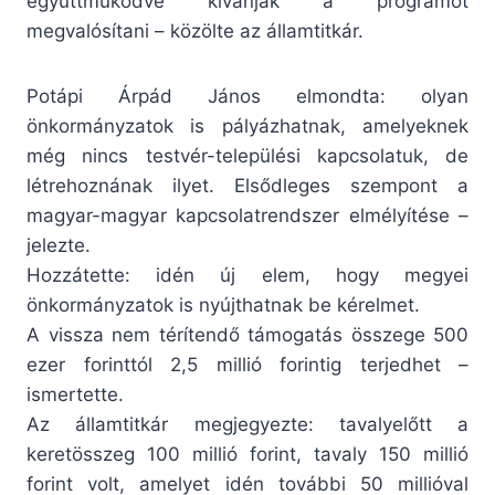
együttműködve kívánják a programot
megvalósítani – közölte az államtitkár.
Potápi Árpád János elmondta: olyan
önkormányzatok is pályázhatnak, amelyeknek
még nincs testvér-települési kapcsolatuk, de
létrehoznának ilyet. Elsődleges szempont a
magyar-magyar kapcsolatrendszer elmélyítése –
jelezte.
Hozzátette: idén új elem, hogy megyei
önkormányzatok is nyújthatnak be kérelmet.
A vissza nem térítendő támogatás összege 500
ezer forinttól 2,5 millió forintig terjedhet –
ismertette.
Az államtitkár megjegyezte: tavalyelőtt a
keretösszeg 100 millió forint, tavaly 150 millió
forint volt, amelyet idén további 50 millióval