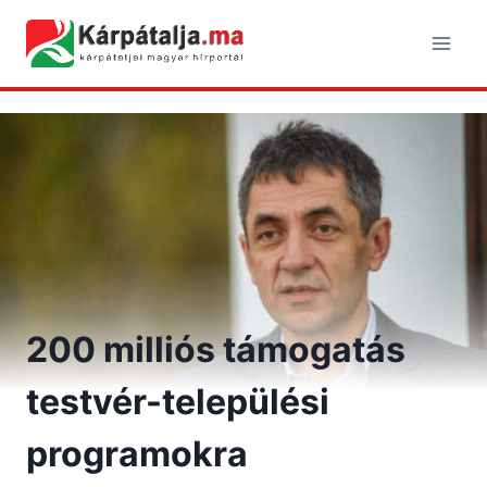
Skip
to
content
200 milliós támogatás
testvér-települési
programokra