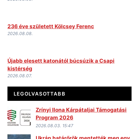
236 éve született Kölcsey Ferenc
2026.08.08.
Újabb elesett katonától búcsúzik a Csapi
kistérség
2026.08.07.
LEGOLVASOTTABB
Zrínyi Ilona Kárpátaljai Támogatási
Program 2026
2026.08.03. 15:47
Ukrán határőrök mentették meg egy