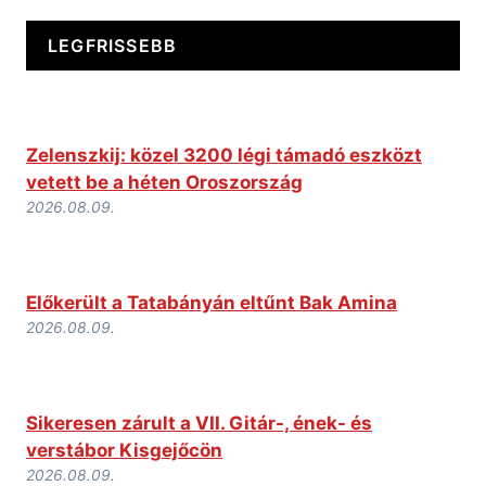
LEGFRISSEBB
Zelenszkij: közel 3200 légi támadó eszközt
vetett be a héten Oroszország
2026.08.09.
Előkerült a Tatabányán eltűnt Bak Amina
2026.08.09.
Sikeresen zárult a VII. Gitár-, ének- és
verstábor Kisgejőcön
2026.08.09.