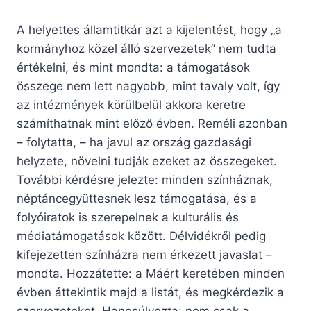
A helyettes államtitkár azt a kijelentést, hogy „a
kormányhoz közel álló szervezetek” nem tudta
értékelni, és mint mondta: a támogatások
összege nem lett nagyobb, mint tavaly volt, így
az intézmények körülbelül akkora keretre
számíthatnak mint előző évben. Reméli azonban
– folytatta, – ha javul az ország gazdasági
helyzete, növelni tudják ezeket az összegeket.
További kérdésre jelezte: minden színháznak,
néptáncegyüttesnek lesz támogatása, és a
folyóiratok is szerepelnek a kulturális és
médiatámogatások között. Délvidékről pedig
kifejezetten színházra nem érkezett javaslat –
mondta. Hozzátette: a Máért keretében minden
évben áttekintik majd a listát, és megkérdezik a
szervezeteket. Hangsúlyozta: nem csak a