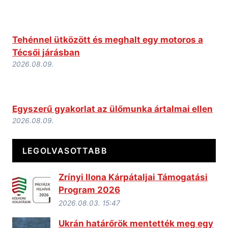
Tehénnel ütközött és meghalt egy motoros a
Técsői járásban
2026.08.09.
Egyszerű gyakorlat az ülőmunka ártalmai ellen
2026.08.09.
LEGOLVASOTTABB
Zrínyi Ilona Kárpátaljai Támogatási
Program 2026
2026.08.03. 15:47
Ukrán határőrök mentették meg egy