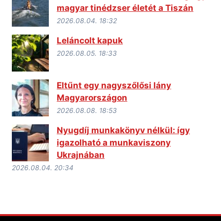
magyar tinédzser életét a Tiszán
2026.08.04. 18:32
Leláncolt kapuk
2026.08.05. 18:33
Eltűnt egy nagyszőlősi lány
Magyarországon
2026.08.08. 18:53
Nyugdíj munkakönyv nélkül: így
igazolható a munkaviszony
Ukrajnában
2026.08.04. 20:34