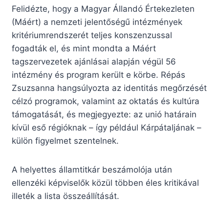
Felidézte, hogy a Magyar Állandó Értekezleten
(Máért) a nemzeti jelentőségű intézmények
kritériumrendszerét teljes konszenzussal
fogadták el, és mint mondta a Máért
tagszervezetek ajánlásai alapján végül 56
intézmény és program került e körbe. Répás
Zsuzsanna hangsúlyozta az identitás megőrzését
célzó programok, valamint az oktatás és kultúra
támogatását, és megjegyezte: az unió határain
kívül eső régióknak – így például Kárpátaljának –
külön figyelmet szentelnek.
A helyettes államtitkár beszámolója után
ellenzéki képviselők közül többen éles kritikával
illeték a lista összeállítását.