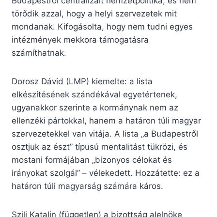
Budapestről centralizált nemzetpolitika, és nem
törődik azzal, hogy a helyi szervezetek mit
mondanak. Kifogásolta, hogy nem tudni egyes
intézmények mekkora támogatásra
számíthatnak.
Dorosz Dávid (LMP) kiemelte: a lista
elkészítésének szándékával egyetértenek,
ugyanakkor szerinte a kormánynak nem az
ellenzéki pártokkal, hanem a határon túli magyar
szervezetekkel van vitája. A lista „a Budapestről
osztjuk az észt” típusú mentalitást tükrözi, és
mostani formájában „bizonyos célokat és
irányokat szolgál” – vélekedett. Hozzátette: ez a
határon túli magyarság számára káros.
Szili Katalin (független) a bizottság alelnöke