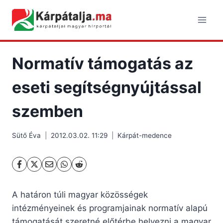
Skip
to
content
Normatív támogatás az
eseti segítségnyújtással
szemben
Sütő Éva
2012.03.02. 11:29
Kárpát-medence
A határon túli magyar közösségek
intézményeinek és programjainak normatív alapú
támogatását szeretné előtérbe helyezni a magyar