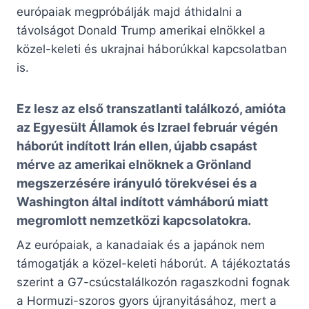
európaiak megpróbálják majd áthidalni a
távolságot Donald Trump amerikai elnökkel a
közel-keleti és ukrajnai háborúkkal kapcsolatban
is.
Ez lesz az első transzatlanti találkozó, amióta
az Egyesült Államok és Izrael február végén
háborút indított Irán ellen, újabb csapást
mérve az amerikai elnöknek a Grönland
megszerzésére irányuló törekvései és a
Washington által indított vámháború miatt
megromlott nemzetközi kapcsolatokra.
Az európaiak, a kanadaiak és a japánok nem
támogatják a közel-keleti háborút. A tájékoztatás
szerint a G7-csúcstalálkozón ragaszkodni fognak
a Hormuzi-szoros gyors újranyitásához, mert a