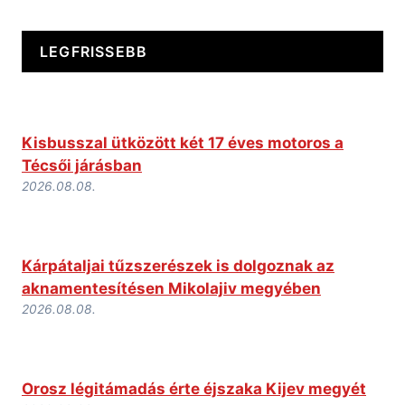
LEGFRISSEBB
Kisbusszal ütközött két 17 éves motoros a
Técsői járásban
2026.08.08.
Kárpátaljai tűzszerészek is dolgoznak az
aknamentesítésen Mikolajiv megyében
2026.08.08.
Orosz légitámadás érte éjszaka Kijev megyét