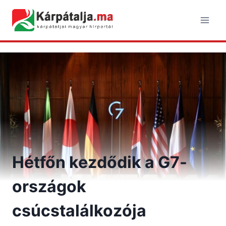
Skip
to
content
Hétfőn kezdődik a G7-
országok
csúcstalálkozója