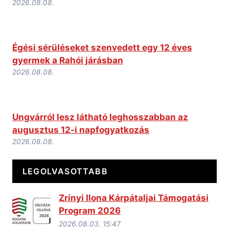
2026.08.08.
Égési sérüléseket szenvedett egy 12 éves
gyermek a Rahói járásban
2026.08.08.
Ungvárról lesz látható leghosszabban az
augusztus 12-i napfogyatkozás
2026.08.08.
LEGOLVASOTTABB
Zrínyi Ilona Kárpátaljai Támogatási
Program 2026
2026.08.03. 15:47