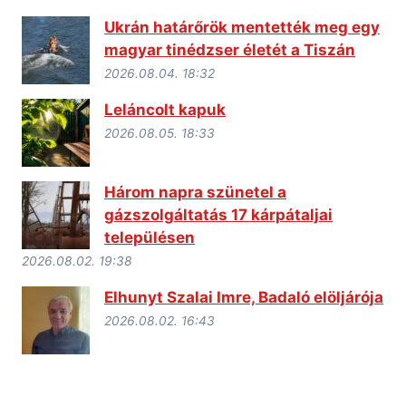
Ukrán határőrök mentették meg egy
magyar tinédzser életét a Tiszán
2026.08.04. 18:32
Leláncolt kapuk
2026.08.05. 18:33
Három napra szünetel a
gázszolgáltatás 17 kárpátaljai
településen
2026.08.02. 19:38
Elhunyt Szalai Imre, Badaló elöljárója
2026.08.02. 16:43