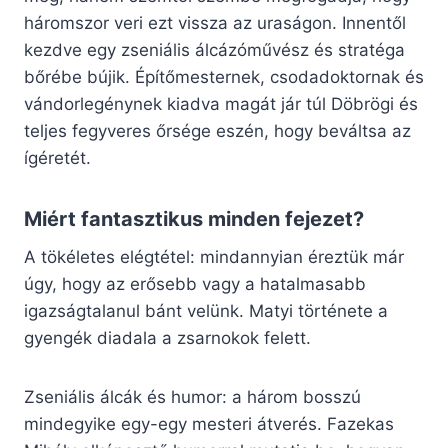
háromszor veri ezt vissza az uraságon. Innentől
kezdve egy zseniális álcázóművész és stratéga
bőrébe bújik. Építőmesternek, csodadoktornak és
vándorlegénynek kiadva magát jár túl Döbrögi és
teljes fegyveres őrsége eszén, hogy beváltsa az
ígéretét.
Miért fantasztikus minden fejezet?
A tökéletes elégtétel: mindannyian éreztük már
úgy, hogy az erősebb vagy a hatalmasabb
igazságtalanul bánt velünk. Matyi története a
gyengék diadala a zsarnokok felett.
Zseniális álcák és humor: a három bosszú
mindegyike egy-egy mesteri átverés. Fazekas