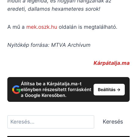
indult a legenda, és hogyan hangzanak az
eredeti, dallamos hexameteres sorok!
A mű a
mek.oszk.hu
oldalán is megtalálható.
Nyitókép forrása: MTVA Archívum
Kárpátalja.ma
Állítsa be a Kárpátalja.ma-t
előnyben részesített forrásként
Beállítás →
a Google Keresőben.
Keresés
Keresés