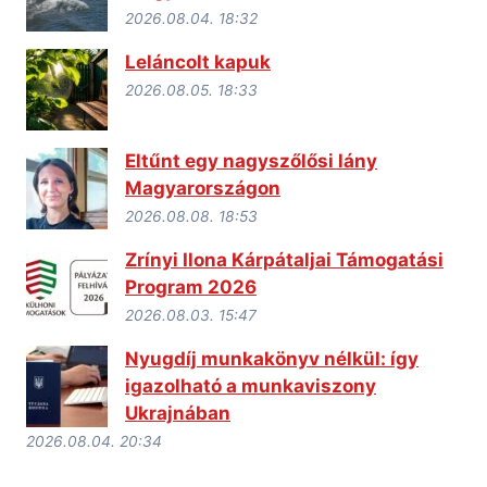
2026.08.04. 18:32
Leláncolt kapuk
2026.08.05. 18:33
Eltűnt egy nagyszőlősi lány
Magyarországon
2026.08.08. 18:53
Zrínyi Ilona Kárpátaljai Támogatási
Program 2026
2026.08.03. 15:47
Nyugdíj munkakönyv nélkül: így
igazolható a munkaviszony
Ukrajnában
2026.08.04. 20:34