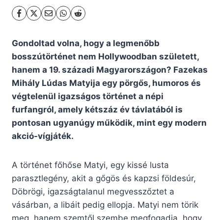
Gondoltad volna, hogy a legmenőbb
bosszútörténet nem Hollywoodban született,
hanem a 19. századi Magyarországon? Fazekas
Mihály Lúdas Matyija egy pörgős, humoros és
végtelenül igazságos történet a népi
furfangról, amely kétszáz év távlatából is
pontosan ugyanúgy működik, mint egy modern
akció-vígjáték.
A történet főhőse Matyi, egy kissé lusta
parasztlegény, akit a gőgös és kapzsi földesúr,
Döbrögi, igazságtalanul megvesszőztet a
vásárban, a libáit pedig ellopja. Matyi nem törik
meg, hanem szemtől szembe megfogadja, hogy