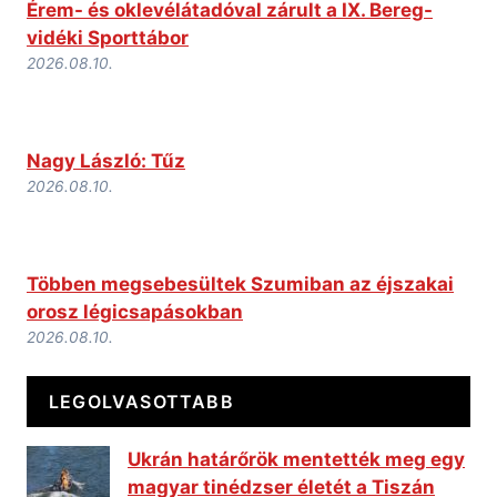
Érem- és oklevélátadóval zárult a IX. Bereg-
vidéki Sporttábor
2026.08.10.
Nagy László: Tűz
2026.08.10.
Többen megsebesültek Szumiban az éjszakai
orosz légicsapásokban
2026.08.10.
LEGOLVASOTTABB
Ukrán határőrök mentették meg egy
magyar tinédzser életét a Tiszán