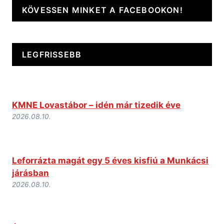
KÖVESSEN MINKET A FACEBOOKON!
LEGFRISSEBB
KMNE Lovastábor – idén már tizedik éve
2026.08.10.
Leforrázta magát egy 5 éves kisfiú a Munkácsi
járásban
2026.08.10.