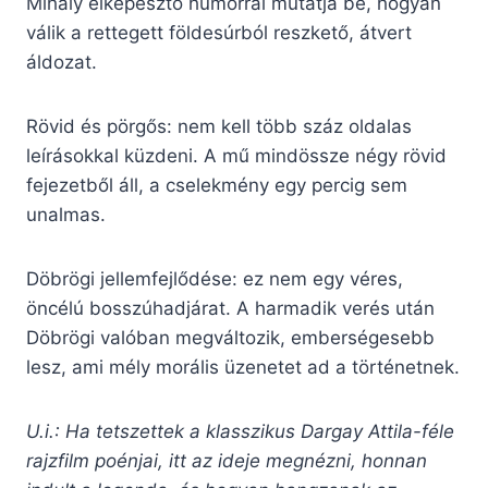
Mihály elképesztő humorral mutatja be, hogyan
válik a rettegett földesúrból reszkető, átvert
áldozat.
Rövid és pörgős: nem kell több száz oldalas
leírásokkal küzdeni. A mű mindössze négy rövid
fejezetből áll, a cselekmény egy percig sem
unalmas.
Döbrögi jellemfejlődése: ez nem egy véres,
öncélú bosszúhadjárat. A harmadik verés után
Döbrögi valóban megváltozik, emberségesebb
lesz, ami mély morális üzenetet ad a történetnek.
U.i.: Ha tetszettek a klasszikus Dargay Attila-féle
rajzfilm poénjai, itt az ideje megnézni, honnan