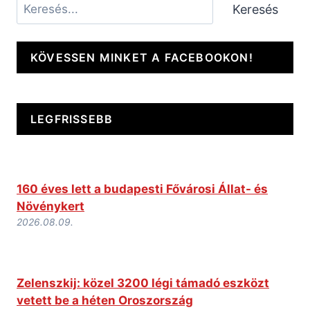
Keresés
Keresés
KÖVESSEN MINKET A FACEBOOKON!
LEGFRISSEBB
160 éves lett a budapesti Fővárosi Állat- és
Növénykert
2026.08.09.
Zelenszkij: közel 3200 légi támadó eszközt
vetett be a héten Oroszország