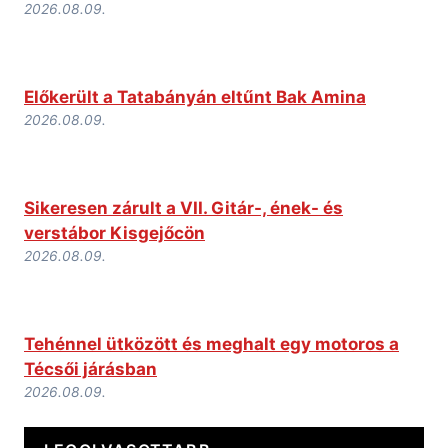
2026.08.09.
Előkerült a Tatabányán eltűnt Bak Amina
2026.08.09.
Sikeresen zárult a VII. Gitár-, ének- és
verstábor Kisgejőcön
2026.08.09.
Tehénnel ütközött és meghalt egy motoros a
Técsői járásban
2026.08.09.