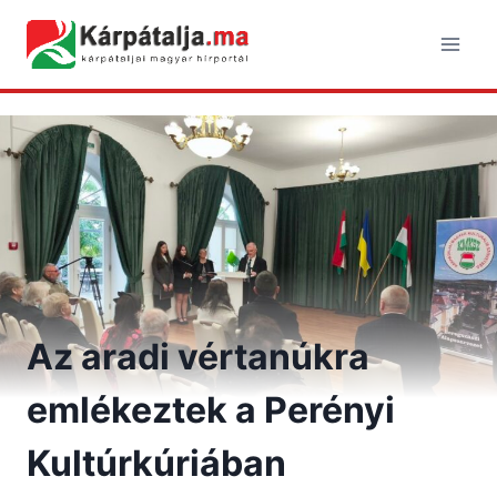
Skip
to
content
Az aradi vértanúkra
emlékeztek a Perényi
Kultúrkúriában