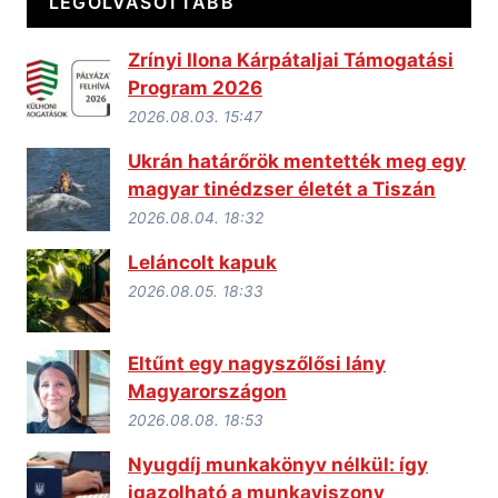
LEGOLVASOTTABB
Zrínyi Ilona Kárpátaljai Támogatási
Program 2026
2026.08.03. 15:47
Ukrán határőrök mentették meg egy
magyar tinédzser életét a Tiszán
2026.08.04. 18:32
Leláncolt kapuk
2026.08.05. 18:33
Eltűnt egy nagyszőlősi lány
Magyarországon
2026.08.08. 18:53
Nyugdíj munkakönyv nélkül: így
igazolható a munkaviszony