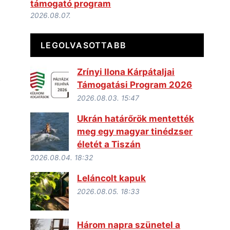
támogató program
2026.08.07.
LEGOLVASOTTABB
Zrínyi Ilona Kárpátaljai
Támogatási Program 2026
2026.08.03. 15:47
Ukrán határőrök mentették
meg egy magyar tinédzser
életét a Tiszán
2026.08.04. 18:32
Leláncolt kapuk
2026.08.05. 18:33
Három napra szünetel a