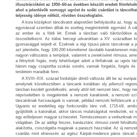
illusztrációként az 1950–60-as években készült eredeti filmfelvé
ahol a jelenlévők somogyi ugróst és széki csárdást is táncolh
teljesség idénye nélkül, röviden összefoglalni.
A kora középkori táncdivatot alapvetően befolyásolta az, hogy 
egymással szemben álltak és esetleg megérintették egymást. A vált
az ember és a földi lét. Ennek a táncban való tükröződése az 
összeölelkezni. Az itáliai hercegi udvarokban a XV. században kia
gyorsasággal terjedt el. Ezeknek a régi típusú páros táncoknak a j
azt jelentette, hogy 100-200 kilométerrel távolabb karakteresen má
nagyon változatos a tempójuk, valamint a zenekíséret ritmusa, am
a félnyitott fogás, mely lehetőséget adott a férfiaknak az ugrós tá
három nagy csoportba szokás sorolni, vannak forgatós, forgós és
területein maradtak fenn.
A XVIII–XIX. század fordulóján döntő változás állt be az európ
amelynek következtében a táncaink korábban oly jellemző regioná
táncban kezdett gondolkodni, amely attól lett nemzeti tánc, hogy n
népviseletben is megjelentek a nemzeti karakterek, a nemzeti sz
táncainknak furcsaságaik is vannak, például nemzeti férfitáncunk a
Ugyanis ez eredetileg egy funkcionális tánc volt, 1715-től, am
gyűjtötték a katonákat, akkor táncos mulatságokat rendeztek, ez 
egy erőteljesen magyar színezetet. Természetesen a verbunknak mi
világában. De az addigi feszes, kanásztánc ritmusú zenét felváltot
alakította, csiszolgatta magának a paraszti használat. Az új nemzet
csárdás mint elnevezés az egész Kárpát-medence páros táncait el