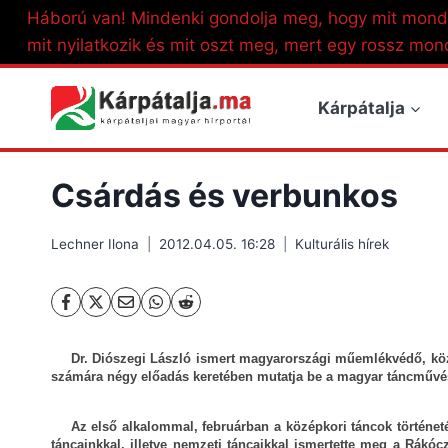
Skip
Háború van! Mindenki gondolja meg, hogy mit mond
to
mit nyilatkozik és mit oszt meg, mert egy rossz mon
content
Kárpátalja
Csárdás és verbunkos
Lechner Ilona
2012.04.05. 16:28
Kulturális hírek
Dr. Diószegi László ismert magyarországi műemlékvédő, köz
számára négy előadás keretében mutatja be a magyar táncművész
Az első alkalommal, februárban a középkori táncok történeté
táncainkkal, illetve nemzeti táncaikkal ismertette meg a Rákó