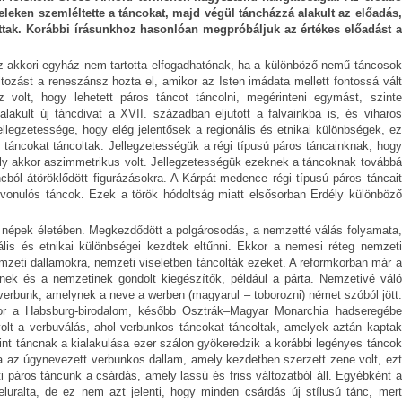
teleken szemléltette a táncokat, majd végül táncházzá alakult az előadás,
attak. Korábbi írásunkhoz hasonlóan megpróbáljuk az értékes előadást a
az akkori egyház nem tartotta elfogadhatónak, ha a különböző nemű táncosok
ozást a reneszánsz hozta el, amikor az Isten imádata mellett fontossá vált
volt, hogy lehetett páros táncot táncolni, megérinteni egymást, szinte
lakult új táncdivat a XVII. században eljutott a falvainkba is, és viharos
ellegzetessége, hogy elég jelentősek a regionális és etnikai különbségek, ez
s táncokat táncoltak. Jellegzetességük a régi típusú páros táncainknak, hogy
ely akkor aszimmetrikus volt. Jellegzetességük ezeknek a táncoknak továbbá
ncból átöröklődött figurázásokra. A Kárpát-medence régi típusú páros táncait
 vonulós táncok. Ezek a török hódoltság miatt elsősorban Erdély különböző
ai népek életében. Megkezdődött a polgárosodás, a nemzetté válás folyamata,
lis és etnikai különbségei kezdtek eltűnni. Ekkor a nemesi réteg nemzeti
emzeti dallamokra, nemzeti viseletben táncolták ezeket. A reformkorban már a
ínek és a nemzetinek gondolt kiegészítők, például a párta. Nemzetivé váló
 verbunk, amelynek a neve a werben (magyarul – toborozni) német szóból jött.
ikor a Habsburg-birodalom, később Osztrák–Magyar Monarchia hadseregébe
volt a verbuválás, ahol verbunkos táncokat táncoltak, amelyek aztán kaptak
nt táncnak a kialakulása ezer szálon gyökeredzik a korábbi legényes táncok
ta az úgynevezett verbunkos dallam, amely kezdetben szerzett zene volt, ezt
i páros táncunk a csárdás, amely lassú és friss változatból áll. Egyébként a
uralta, de ez nem azt jelenti, hogy minden csárdás új stílusú tánc, mert