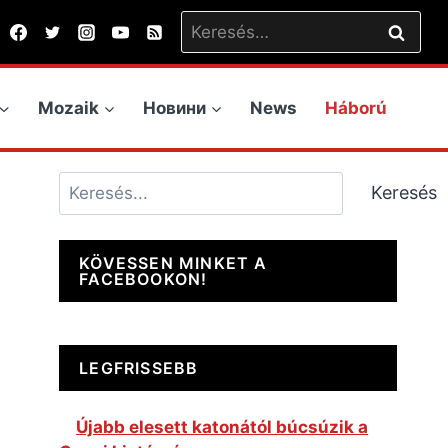
Keresés:
Mozaik
Новини
News
Háború
Keresés
Keresés
KÖVESSEN MINKET A
FACEBOOKON!
LEGFRISSEBB
Újabb elesett katonától búcsúzik a