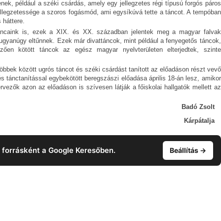
nek, például a széki csárdás, amely egy jellegzetes régi típusú forgós páros
ellegzetessége a szoros fogásmód, ami egysíkúvá tette a táncot. A tempóban
 háttere.
 táncaink is, ezek a XIX. és XX. században jelentek meg a magyar falvak
 ugyanúgy eltűnnek. Ezek már divattáncok, mint például a fenyegetős táncok,
zően kötött táncok az egész magyar nyelvterületen elterjedtek, szinte
öbbek között ugrós táncot és széki csárdást tanított az előadáson részt vevő
s tánctanítással egybekötött beregszászi előadása április 18-án lesz, amikor
rvezők azon az előadáson is szívesen látják a főiskolai hallgatók mellett az
Badó Zsolt
Kárpátalja
t forrásként a Google Keresőben.
Beállítás →