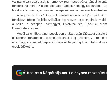
vannak olyan csárdások is, amelyek régi típusú páros táncot jelente
táncunk. Viszont az új stílusú páros táncok mindegyike csárdás. J
hódít a szimmetria, a csárdás zenéjének sokkal kevesebb a ritmikus
A régi és új típusú táncaink mellett vannak polgári eredetű
tánckészletében, és jellemző rájuk, hogy gyorsan elterjednek, majd
a polka, a hétlépés, sormagyar, ritkabúza stb. Ezek a jellem
koreográfiaszerűek.
Végül az említett tánctípusok bemutatása után Diószegi László t
diákoknak, tanároknak és érdeklődőknek. Legközelebbi, vetítéssel é
is a magyar színpadi néptánctörténetet fogja majd bemutatni. A sze
érdeklődőket is.
Állítsa be a Kárpátalja.ma-t előnyben részesítet