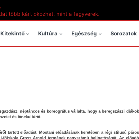
,
dat több kárt okozhat, mint a fegyverek.
Kitekintő
Kultúra
Egészség
Sorozatok
gazdász, néptáncos és koreográfus vállalta, hogy a beregszászi diákok
etet és tánckultúrát.
ről tartott előadást. Mostani előadásának keretében a régi stílusú páros
czi-főiskola Gross Arnold termének nagyszámú hallgatóságát. Az előadó