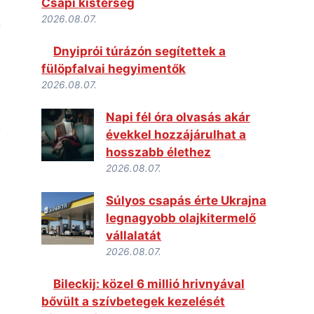
Csapi kistérség
2026.08.07.
Dnyiprói túrázón segítettek a
fülöpfalvai hegyimentők
2026.08.07.
Napi fél óra olvasás akár
évekkel hozzájárulhat a
hosszabb élethez
2026.08.07.
Súlyos csapás érte Ukrajna
legnagyobb olajkitermelő
vállalatát
2026.08.07.
Bileckij: közel 6 millió hrivnyával
bővült a szívbetegek kezelését