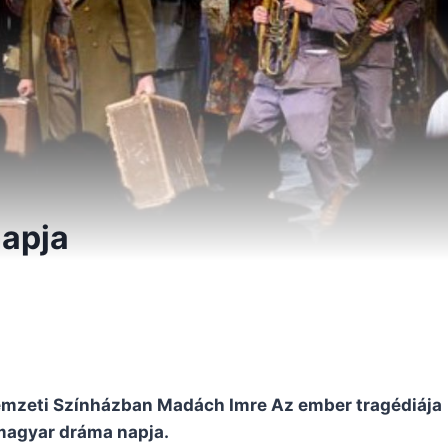
apja
emzeti Színházban Madách Imre Az ember tragédiája
 magyar dráma napja.