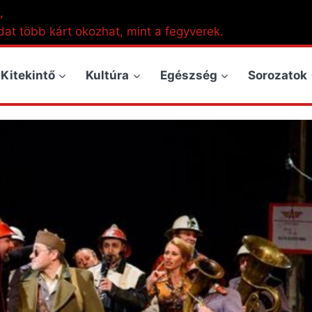
,
dat több kárt okozhat, mint a fegyverek.
Kitekintő
Kultúra
Egészség
Sorozatok