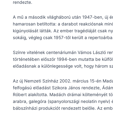
rendezte.
A mű a második világháború után 1947-ben, új ér
hamarosan betiltotta: a darabot reakciósnak minő
kigúnyolását látták. Az ember tragédiáját csak n
sokáig, végleg csak 1957-től került a repertoárba
Színre vitelének centenáriumán Vámos László r
történetében először 1994-ben mutatta be külföld
előadásnak a különlegessége volt, hogy három sz
Az új Nemzeti Színház 2002. március 15-én Madác
felfogású előadást Szikora János rendezte, Ádámo
Róbert alakította. Madách drámai költeményét töb
arabra, galegóra (spanyolországi neolatin nyelv)
bábszínházi produkciót rendezett belőle. Az embe