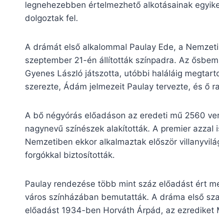
legnehezebben értelmezhető alkotásainak egyike
dolgoztak fel.
A drámát első alkalommal Paulay Ede, a Nemzet
szeptember 21-én állították színpadra. Az ősbem
Gyenes László játszotta, utóbbi haláláig megtart
szerezte, Ádám jelmezeit Paulay tervezte, és ő ra
A bő négyórás előadáson az eredeti mű 2560 vers
nagynevű színészek alakították. A premier azzal 
Nemzetiben ekkor alkalmaztak először villanyvilág
forgókkal biztosították.
Paulay rendezése több mint száz előadást ért m
város színházában bemutatták. A dráma első sz
előadást 1934-ben Horváth Árpád, az ezrediket 