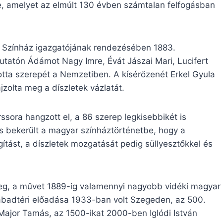
, amelyet az elmúlt 130 évben számtalan felfogásban
i Színház igazgatójának rendezésében 1883.
utatón Ádámot Nagy Imre, Évát Jászai Mari, Lucifert
otta szerepét a Nemzetiben. A kísérőzenét Erkel Gyula
jzolta meg a díszletek vázlatát.
sora hangzott el, a 86 szerep legkisebbikét is
is bekerült a magyar színháztörténetbe, hogy a
ítást, a díszletek mozgatását pedig süllyesztőkkel és
eg, a művet 1889-ig valamennyi nagyobb vidéki magyar
abadtéri előadása 1933-ban volt Szegeden, az 500.
Major Tamás, az 1500-ikat 2000-ben Iglódi István