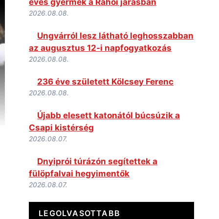
éves gyermek a Rahói járásban
2026.08.08.
Ungvárról lesz látható leghosszabban
az augusztus 12-i napfogyatkozás
2026.08.08.
236 éve született Kölcsey Ferenc
2026.08.08.
Újabb elesett katonától búcsúzik a
Csapi kistérség
2026.08.07.
Dnyiprói túrázón segítettek a
fülöpfalvai hegyimentők
2026.08.07.
LEGOLVASOTTABB