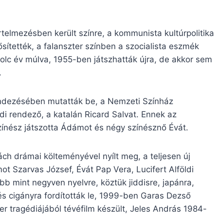
telmezésben került színre, a kommunista kultúrpolitika
sítették, a falanszter színben a szocialista eszmék
yolc év múlva, 1955-ben játszhatták újra, de akkor sem
.
endezésében mutatták be, a Nemzeti Színház
i rendező, a katalán Ricard Salvat. Ennek az
ínész játszotta Ádámot és négy színésznő Évát.
h drámai költeményével nyílt meg, a teljesen új
t Szarvas József, Évát Pap Vera, Lucifert Alföldi
b mint negyven nyelvre, köztük jiddisre, japánra,
 és cigányra fordították le, 1999-ben Garas Dezső
r tragédiájából tévéfilm készült, Jeles András 1984-