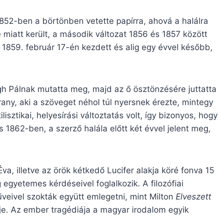
852-ben a börtönben vetette papírra, ahová a halálra
miatt került, a második változat 1856 és 1857 között
t 1859. február 17-én kezdett és alig egy évvel később,
gh Pálnak mutatta meg, majd az ő ösztönzésére juttatta
any, aki a szöveget néhol túl nyersnek érezte, mintegy
lisztikai, helyesírási változtatás volt, így bizonyos, hogy
 1862-ben, a szerző halála előtt két évvel jelent meg,
, illetve az örök kétkedő Lucifer alakja köré fonva 15
egyetemes kérdéseivel foglalkozik. A filozófiai
veivel szokták együtt emlegetni, mint Milton
Elveszett
je. Az ember tragédiája a magyar irodalom egyik