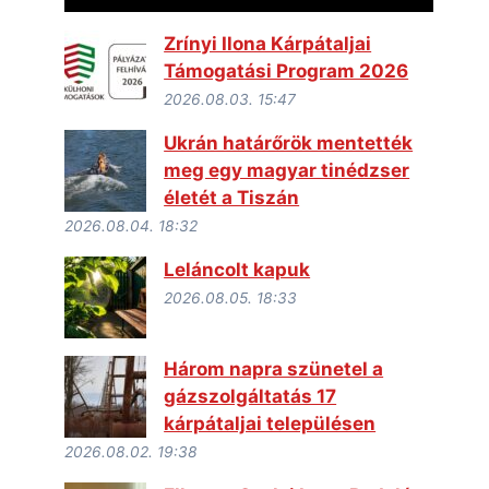
Zrínyi Ilona Kárpátaljai
Támogatási Program 2026
2026.08.03. 15:47
Ukrán határőrök mentették
meg egy magyar tinédzser
életét a Tiszán
2026.08.04. 18:32
Leláncolt kapuk
2026.08.05. 18:33
Három napra szünetel a
gázszolgáltatás 17
kárpátaljai településen
2026.08.02. 19:38