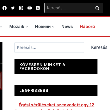
Keresés:
Mozaik
Новини
News
Háború
Keresés
Keresés
KÖVESSEN MINKET A
FACEBOOKON!
LEGFRISSEBB
Égési sérüléseket szenvedett egy 12