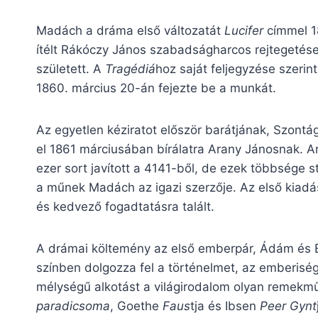
Madách a dráma első változatát
Lucifer
címmel 1
ítélt Rákóczy János szabadságharcos rejtegetése 
született. A
Tragédiá
hoz saját feljegyzése szerin
1860. március 20-án fejezte be a munkát.
Az egyetlen kéziratot először barátjának, Szontá
el 1861 márciusában bírálatra Arany Jánosnak. Ar
ezer sort javított a 4141-ből, de ezek többsége sti
a műnek Madách az igazi szerzője. Az első kiadás
és kedvező fogadtatásra talált.
A drámai költemény az első emberpár, Ádám és Éva
színben dolgozza fel a történelmet, az emberiség 
mélységű alkotást a világirodalom olyan remekmű
paradicsoma
, Goethe
Faus
tja és Ibsen
Peer Gynt