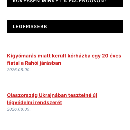
KÖVESSEN MINKET A FACEBOOKON!
LEGFRISSEBB
Kígyómarás miatt került kórházba egy 20 éves
fiatal a Rahói járásban
2026.08.09.
Olaszország Ukrajnában tesztelné új
légvédelmi rendszerét
2026.08.09.