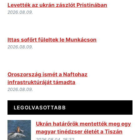
Levették az ukrán zászlót Pristinában
2026.08.09.
Ittas sofőrt füleltek le Munkácson
2026.08.09.
Oroszország ismét a Naftohaz
infrastruktúráját támadta
2026.08.09.
LEGOLVASOTTABB
Ukrán határőrök mentették meg egy
magyar tinédzser életét a Tiszán
2026.08.04. 18:32