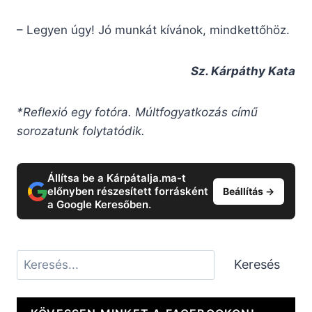
– Legyen úgy! Jó munkát kívánok, mindkettőhöz.
Sz. Kárpáthy Kata
*Reflexió egy fotóra. Múltfogyatkozás című
sorozatunk folytatódik.
Állítsa be a Kárpátalja.ma-t
előnyben részesített forrásként
Beállítás →
a Google Keresőben.
Keresés
Keresés