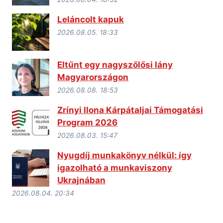
Leláncolt kapuk
2026.08.05. 18:33
Eltűnt egy nagyszőlősi lány
Magyarországon
2026.08.08. 18:53
Zrínyi Ilona Kárpátaljai Támogatási
Program 2026
2026.08.03. 15:47
Nyugdíj munkakönyv nélkül: így
igazolható a munkaviszony
Ukrajnában
2026.08.04. 20:34