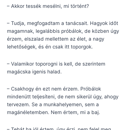
– Akkor tessék mesélni, mi történt?
– Tudja, megfogadtam a tanácsait. Hagyok időt
magamnak, legalábbis próbálok, de közben úgy
érzem, elszalad mellettem az élet, a nagy
lehetőségek, és én csak itt toporgok.
– Valamikor toporogni is kell, de szerintem
magácska igenis halad.
– Csakhogy én ezt nem érzem. Próbálok
mindenütt teljesíteni, de nem sikerül úgy, ahogy
tervezem. Se a munkahelyemen, sem a
magánéletemben. Nem értem, mi a baj.
– Tehát ha jól értem, úgy érzi, nem felel meg