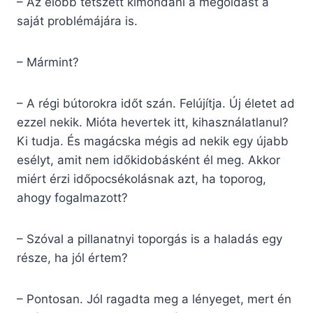
– Az előbb tetszett kimondani a megoldást a
saját problémájára is.
– Mármint?
– A régi bútorokra időt szán. Felújítja. Új életet ad
ezzel nekik. Mióta hevertek itt, kihasználatlanul?
Ki tudja. És magácska mégis ad nekik egy újabb
esélyt, amit nem időkidobásként él meg. Akkor
miért érzi időpocsékolásnak azt, ha toporog,
ahogy fogalmazott?
– Szóval a pillanatnyi toporgás is a haladás egy
része, ha jól értem?
– Pontosan. Jól ragadta meg a lényeget, mert én