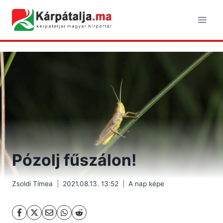
Skip
to
content
Pózolj fűszálon!
Zsoldi Tímea
2021.08.13. 13:52
A nap képe