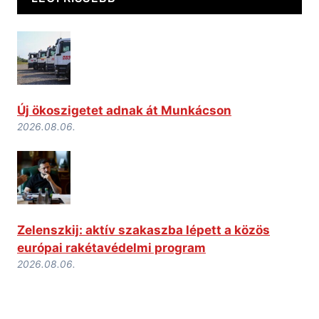
Új ökoszigetet adnak át Munkácson
2026.08.06.
Zelenszkij: aktív szakaszba lépett a közös
európai rakétavédelmi program
2026.08.06.