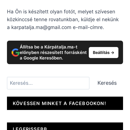
Ha Ön is készített olyan fotót, melyet szívesen
közkinccsé tenne rovatunkban, küldje el nekünk
a
karpatalja.ma@gmail.com
e-mail-címre.
Állítsa be a Kárpátalja.ma-t
előnyben részesített forrásként
Beállítás →
a Google Keresőben.
Keresés
Keresés
KÖVESSEN MINKET A FACEBOOKON!
LEGFRISSEBB