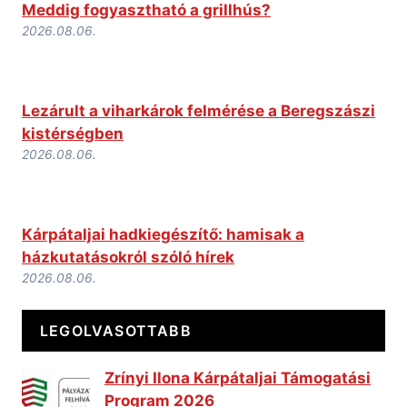
Meddig fogyasztható a grillhús?
2026.08.06.
Lezárult a viharkárok felmérése a Beregszászi
kistérségben
2026.08.06.
Kárpátaljai hadkiegészítő: hamisak a
házkutatásokról szóló hírek
2026.08.06.
LEGOLVASOTTABB
Zrínyi Ilona Kárpátaljai Támogatási
Program 2026