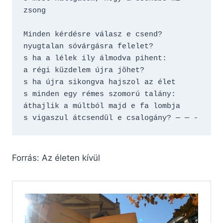
zsong
Minden kérdésre válasz e csend?
nyugtalan sóvárgásra felelet?
s ha a lélek ily álmodva pihent:
a régi küzdelem újra jöhet?
s ha újra sikongva hajszol az élet
s minden egy rémes szomorú talány:
áthajlik a múltból majd e fa lombja
s vigaszul átcsendül e csalogány? — — -
Forrás: Az életen kívül