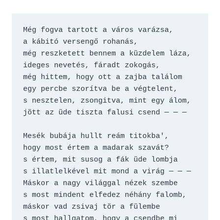
Még fogva tartott a város varázsa,
a kábitó versengő rohanás,
még reszketett bennem a küzdelem láza,
ideges nevetés, fáradt zokogás,
még hittem, hogy ott a zajba találom
egy percbe szorítva be a végtelent,
s nesztelen, zsongitva, mint egy álom,
jött az üde tiszta falusi csend — — —
Mesék bubája hullt reám titokba', 
hogy most értem a madarak szavát? 
s értem, mit susog a fák üde lombja 
s illatlelkével mit mond a virág — — — 
Máskor a nagy világgal nézek szembe 
s most mindent elfedez néhány falomb, 
máskor vad zsivaj tör a fülembe 
s most hallgatom, hogy a csendbe mi 