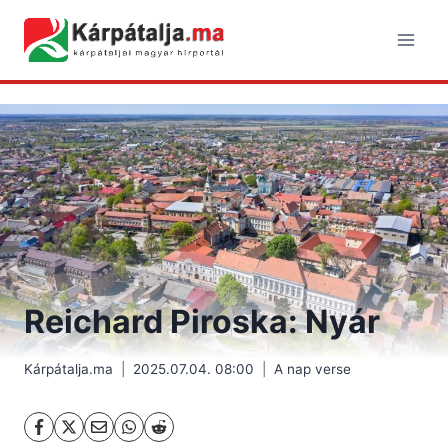
Skip
to
content
Reichard Piroska: Nyár
Kárpátalja.ma
2025.07.04. 08:00
A nap verse