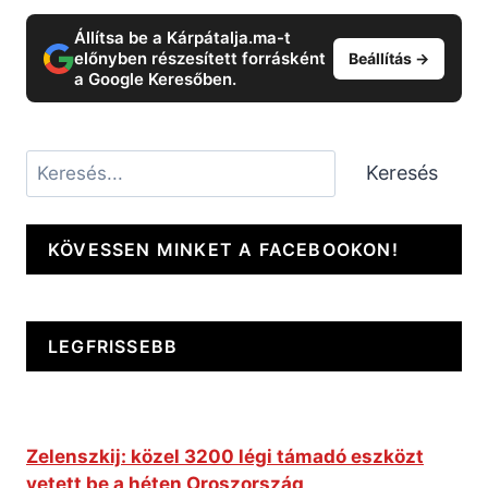
Állítsa be a Kárpátalja.ma-t
előnyben részesített forrásként
Beállítás →
a Google Keresőben.
Keresés
Keresés
KÖVESSEN MINKET A FACEBOOKON!
LEGFRISSEBB
Zelenszkij: közel 3200 légi támadó eszközt
vetett be a héten Oroszország