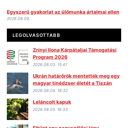
Egyszerű gyakorlat az ülőmunka ártalmai ellen
2026.08.09.
LEGOLVASOTTABB
Zrínyi Ilona Kárpátaljai Támogatási
Program 2026
2026.08.03. 15:47
Ukrán határőrök mentették meg egy
magyar tinédzser életét a Tiszán
2026.08.04. 18:32
Leláncolt kapuk
2026.08.05. 18:33