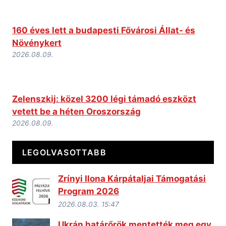
160 éves lett a budapesti Fővárosi Állat- és
Növénykert
2026.08.09.
Zelenszkij: közel 3200 légi támadó eszközt
vetett be a héten Oroszország
2026.08.09.
LEGOLVASOTTABB
Zrínyi Ilona Kárpátaljai Támogatási
Program 2026
2026.08.03. 15:47
Ukrán határőrök mentették meg egy