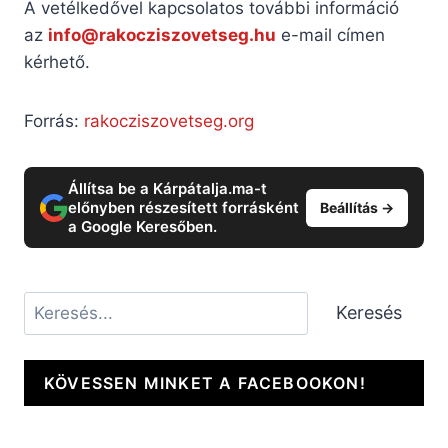
A vetélkedővel kapcsolatos további információ
az
info@rakocziszovetseg.hu
e-mail címen
kérhető.
Forrás:
rakocziszovetseg.org
Állítsa be a Kárpátalja.ma-t
előnyben részesített forrásként
Beállítás →
a Google Keresőben.
Keresés
Keresés
KÖVESSEN MINKET A FACEBOOKON!