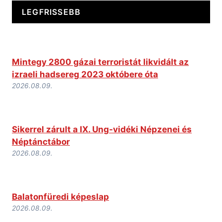
LEGFRISSEBB
Mintegy 2800 gázai terroristát likvidált az
izraeli hadsereg 2023 októbere óta
2026.08.09.
Sikerrel zárult a IX. Ung-vidéki Népzenei és
Néptánctábor
2026.08.09.
Balatonfüredi képeslap
2026.08.09.