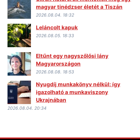
magyar tinédzser életét a Tiszán
2026.08.04. 18:32
Leláncolt kapuk
2026.08.05. 18:33
Eltűnt egy nagyszőlősi lány
Magyarországon
2026.08.08. 18:53
Nyugdíj munkakönyv nélkül: így
igazolható a munkaviszony
Ukrajnában
2026.08.04. 20:34