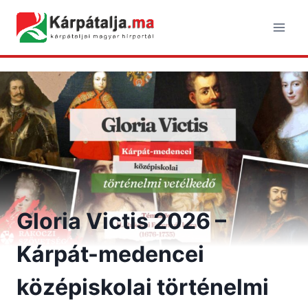
Skip
to
content
Gloria Victis 2026 –
Kárpát-medencei
középiskolai történelmi