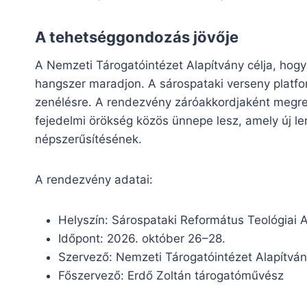
A tehetséggondozás jövője
A Nemzeti Tárogatóintézet Alapítvány célja, hog
hangszer maradjon. A sárospataki verseny platf
zenélésre. A rendezvény záróakkordjaként megre
fejedelmi örökség közös ünnepe lesz, amely új le
népszerűsítésének.
A rendezvény adatai:
Helyszín: Sárospataki Református Teológiai 
Időpont: 2026. október 26–28.
Szervező: Nemzeti Tárogatóintézet Alapítvá
Főszervező: Erdő Zoltán tárogatóművész