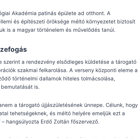
giai Akadémia patinás épülete ad otthont. A
llemi és építészeti öröksége méltó környezetet biztosít
uk is a magyar történelem és művelődés tanúi.
szefogás
 szerint a rendezvény elsődleges küldetése a tárogató
ációk szakmai felkarolása. A verseny központi eleme a
ződő történelmi dallamok hiteles tolmácsolása,
 bemutatását is.
nem a tárogató újjászületésének ünnepe. Célunk, hogy
atal tehetségeknek, és méltó helyére emeljük ezt a
 – hangsúlyozta Erdő Zoltán főszervező.