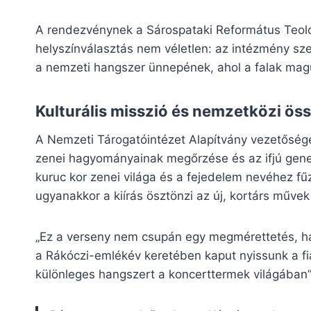
A rendezvénynek a Sárospataki Református Teoló
helyszínválasztás nem véletlen: az intézmény sze
a nemzeti hangszer ünnepének, ahol a falak mag
Kulturális misszió és nemzetközi ös
A Nemzeti Tárogatóintézet Alapítvány vezetősége
zenei hagyományainak megőrzése és az ifjú gener
kuruc kor zenei világa és a fejedelem nevéhez fű
ugyanakkor a kiírás ösztönzi az új, kortárs művek
„Ez a verseny nem csupán egy megmérettetés, ha
a Rákóczi-emlékév keretében kaput nyissunk a fi
különleges hangszert a koncerttermek világában”