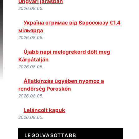
Ungvári járásban
2026.08.05.
Україна отримає від Євросоюзу €1,4
мільярда
2026.08.05.
Újabb napi melegrekord dőlt meg
Kárpátalján
2026.08.05.
Állatkínzás ügyében nyomoz a
rendőrség Poroskőn
2026.08.05.
Leláncolt kapuk
2026.08.05.
LEGOLVASOTTABB