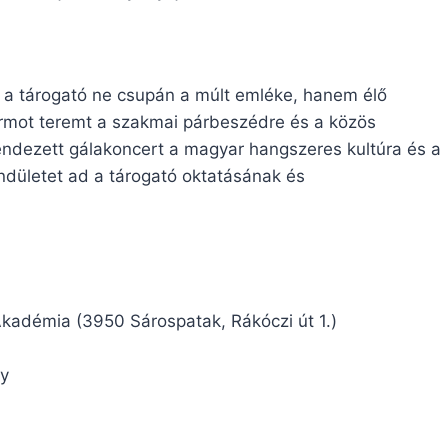
y a tárogató ne csupán a múlt emléke, hanem élő
ormot teremt a szakmai párbeszédre és a közös
ndezett gálakoncert a magyar hangszeres kultúra és a
ndületet ad a tárogató oktatásának és
Akadémia (3950 Sárospatak, Rákóczi út 1.)
ny