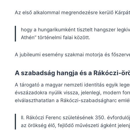
Az első alkalommal megrendezésre kerülő Kárpát
hogy a hungarikumként tisztelt hangszer legki
Athén” történelmi falai között.
A jubileumi esemény szakmai motorja és főszerv
A szabadság hangja és a Rákóczi-ör
A tárogató a magyar nemzeti identitás egyik leg
évszázadokra nyúlik vissza, jelenlegi, modern fo
elválaszthatatlan a Rákóczi-szabadságharc emlék
II. Rákóczi Ferenc születésének 350. évfordu
az örökség élő, fejlődő művészeti ágként jele