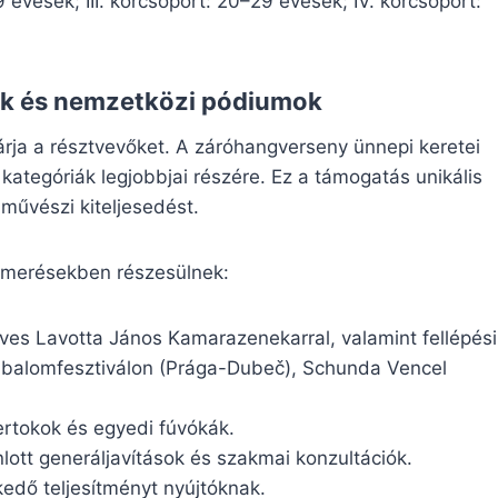
9 évesek; III. korcsoport: 20–29 évesek; IV. korcsoport:
ek és nemzetközi pódiumok
árja a résztvevőket. A záróhangverseny ünnepi keretei
kategóriák legjobbjai részére. Ez a támogatás unikális
 művészi kiteljesedést.
lismerésekben részesülnek:
ves Lavotta János Kamarazenekarral, valamint fellépési
mbalomfesztiválon (Prága-Dubeč), Schunda Vencel
ertokok és egyedi fúvókák.
lott generáljavítások és szakmai konzultációk.
kedő teljesítményt nyújtóknak.