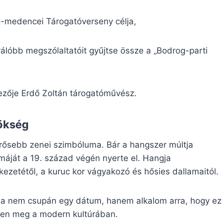
-medencei Tárogatóverseny célja,
válóbb megszólaltatóit gyűjtse össze a „Bodrog-parti
ezője Erdő Zoltán tárogatóművész.
ökség
erősebb zenei szimbóluma. Bár a hangszer múltja
rmáját a 19. század végén nyerte el. Hangja
ezetétől, a kuruc kor vágyakozó és hősies dallamaitól.
lója nem csupán egy dátum, hanem alkalom arra, hogy ez
njen meg a modern kultúrában.