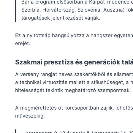
Bár a program elsősorban a Kárpát-medence o
Szerbia, Horvátország, Szlovénia, Ausztria) fó
tárogatósok jelentkezését várják.
Ez a nyitottság hangsúlyozza a hangszer egyete
erejét.
Szakmai presztízs és generációk tal
A verseny rangját neves szakértőkből és elismert
a technikai virtuozitás mellett a stílushűséget,
hitelességét tekintik meghatározó szempontnak.
A megmérettetés öt korcsoportban zajlik, lehetős
művészekig: