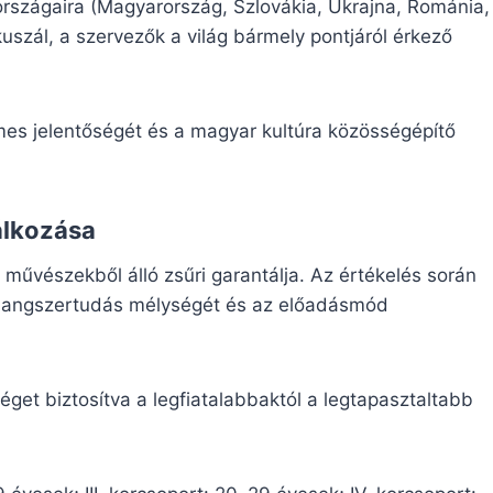
rszágaira (Magyarország, Szlovákia, Ukrajna, Románia,
kuszál, a szervezők a világ bármely pontjáról érkező
mes jelentőségét és a magyar kultúra közösségépítő
álkozása
 művészekből álló zsűri garantálja. Az értékelés során
 a hangszertudás mélységét és az előadásmód
éget biztosítva a legfiatalabbaktól a legtapasztaltabb