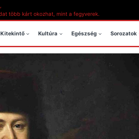
,
dat több kárt okozhat, mint a fegyverek.
Kitekintő
Kultúra
Egészség
Sorozatok