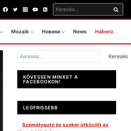
Keresés:
Mozaik
Новини
News
Háború
Keresés
Keresés
KÖVESSEN MINKET A
FACEBOOKON!
LEGFRISSEBB
Személyautó és szekér ütközött az