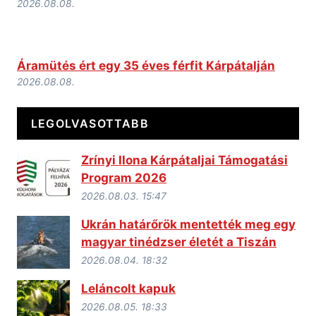
2026.08.08.
Áramütés ért egy 35 éves férfit Kárpátalján
2026.08.08.
LEGOLVASOTTABB
Zrínyi Ilona Kárpátaljai Támogatási
Program 2026
2026.08.03. 15:47
Ukrán határőrök mentették meg egy
magyar tinédzser életét a Tiszán
2026.08.04. 18:32
Leláncolt kapuk
2026.08.05. 18:33