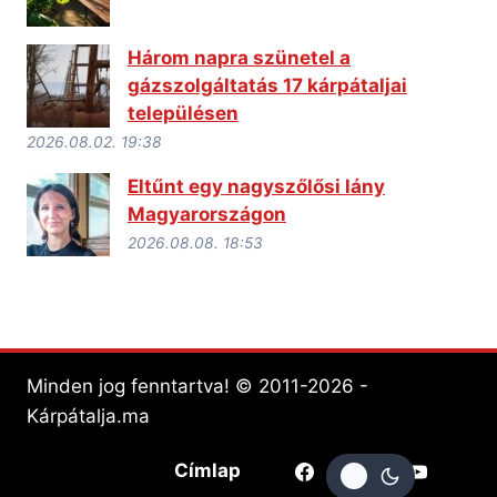
Három napra szünetel a
gázszolgáltatás 17 kárpátaljai
településen
2026.08.02. 19:38
Eltűnt egy nagyszőlősi lány
Magyarországon
2026.08.08. 18:53
Minden jog fenntartva! © 2011-2026 -
Kárpátalja.ma
Címlap