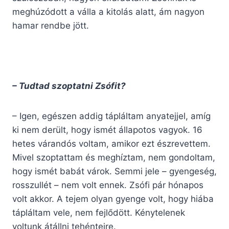
meghúzódott a válla a kitolás alatt, ám nagyon
hamar rendbe jött.
– Tudtad szoptatni Zsófit?
– Igen, egészen addig tápláltam anyatejjel, amíg
ki nem derült, hogy ismét állapotos vagyok. 16
hetes várandós voltam, amikor ezt észrevettem.
Mivel szoptattam és meghíztam, nem gondoltam,
hogy ismét babát várok. Semmi jele – gyengeség,
rosszullét – nem volt ennek. Zsófi pár hónapos
volt akkor. A tejem olyan gyenge volt, hogy hiába
tápláltam vele, nem fejlődött. Kénytelenek
voltunk átállni tehéntejre.