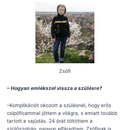
Zsófi
– Hogyan emlékszel vissza a szülésre?
–Komplikációt okozott a szülésnél, hogy erős
csípőficammal jöttem a világra, s emiatt tovább
tartott a vajúdás. 24 órát töltöttem a
szülőszobán, nagyon elfáradtam. Zsófinak is