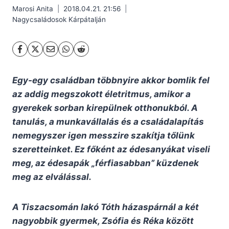
Marosi Anita
2018.04.21. 21:56
Nagycsaládosok Kárpátalján
Egy-egy családban többnyire akkor bomlik fel
az addig megszokott életritmus, amikor a
gyerekek sorban kirepülnek otthonukból. A
tanulás, a munkavállalás és a családalapítás
nemegyszer igen messzire szakítja tőlünk
szeretteinket. Ez főként az édesanyákat viseli
meg, az édesapák „férfiasabban” küzdenek
meg az elválással.
A Tiszacsomán lakó Tóth házaspárnál a két
nagyobbik gyermek, Zsófia és Réka között