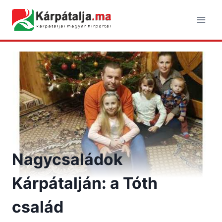
Skip
to
content
Nagycsaládok
Kárpátalján: a Tóth
család