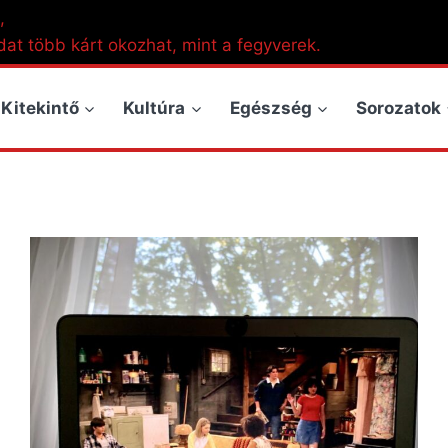
,
dat több kárt okozhat, mint a fegyverek.
Kitekintő
Kultúra
Egészség
Sorozatok