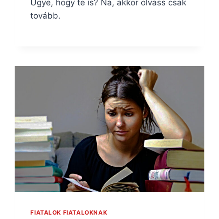
Ugye, hogy te is? Na, akkor olvass csak
tovább.
FIATALOK FIATALOKNAK