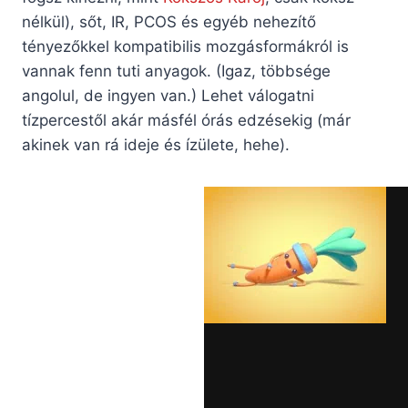
nélkül), sőt, IR, PCOS és egyéb nehezítő
tényezőkkel kompatibilis mozgásformákról is
vannak fenn tuti anyagok. (Igaz, többsége
angolul, de ingyen van.) Lehet válogatni
tízpercestől akár másfél órás edzésekig (már
akinek van rá ideje és ízülete, hehe).