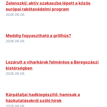
Zelenszkij: aktív szakaszba lépett a közös
európai rakétavédelmi program
2026.08.06.
Meddig fogyasztható a grillhús?
2026.08.06.
Lezárult a viharkárok felmérése a Beregszászi
kistérségben
2026.08.06.
Kárpátaljai hadkiegészítő: hamisak a
házkutatásokról szóló hírek
2026.08.06.