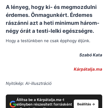
A lényeg, hogy ki- és megmozdulni
érdemes. Önmagunkért. Érdemes
rászánni azt a heti minimum három-
négy órát a testi-lelki egészségre.
Hogy a testünkben ne csak épphogy éljünk.
Szabó Kata
Kárpátalja.ma
Nyitókép: AI-illusztráció
Állítsa be a Kárpátalja.ma-t
előnyben részesített forrásként
Beállítás →