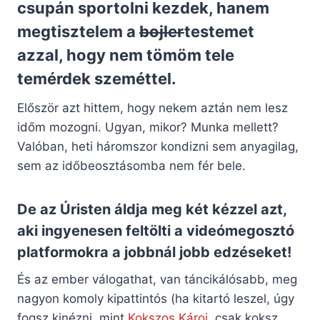
csupán sportolni kezdek, hanem
megtisztelem a
bojler
testemet
azzal, hogy nem tömöm tele
temérdek szeméttel.
Először azt hittem, hogy nekem aztán nem lesz
időm mozogni. Ugyan, mikor? Munka mellett?
Valóban, heti háromszor kondizni sem anyagilag,
sem az időbeosztásomba nem fér bele.
De az Úristen áldja meg két kézzel azt,
aki ingyenesen feltölti a videómegosztó
platformokra a jobbnál jobb edzéseket!
És az ember válogathat, van táncikálósabb, meg
nagyon komoly kipattintós (ha kitartó leszel, úgy
fogsz kinézni, mint
Kokszos Károj
, csak koksz