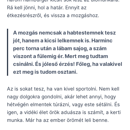
Rá kell jönni, hol a határ. Ennyit az
étkezésrészről, és vissza a mozgáshoz.
A mozgás nemcsak a habtestemnek tesz
jót, hanem a kicsi lelkemnek is. Harminc
perc torna után a lábam sajog, a szám
viszont a fülemig ér. Mert meg tudtam
csinálni. És jóleső érzés! Főleg, ha valakivel
ezt meg is tudom osztani.
Az is sokat tesz, ha van kivel sportolni. Nem kell
nagy dolgokra gondolni, akár lehet annyi, hogy
hétvégén elmentek túrázni, vagy este sétálni. És
igen, a vidéki élet örök aduásza is számít, a kerti
munka. Már ha az ember örömét leli benne.