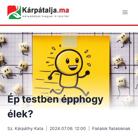
Skip
to
content
Ép testben épphogy
élek?
Sz. Kárpáthy Kata
2024.07.06. 12:00
Fiatalok fiataloknak