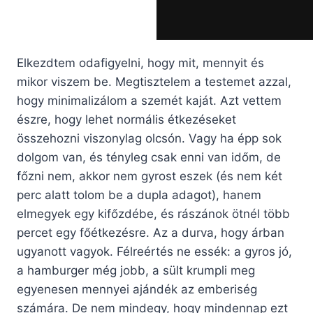
Elkezdtem odafigyelni, hogy mit, mennyit és
mikor viszem be. Megtisztelem a testemet azzal,
hogy minimalizálom a szemét kaját. Azt vettem
észre, hogy lehet normális étkezéseket
összehozni viszonylag olcsón. Vagy ha épp sok
dolgom van, és tényleg csak enni van időm, de
főzni nem, akkor nem gyrost eszek (és nem két
perc alatt tolom be a dupla adagot), hanem
elmegyek egy kifőzdébe, és rászánok ötnél több
percet egy főétkezésre. Az a durva, hogy árban
ugyanott vagyok. Félreértés ne essék: a gyros jó,
a hamburger még jobb, a sült krumpli meg
egyenesen mennyei ajándék az emberiség
számára. De nem mindegy, hogy mindennap ezt