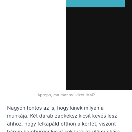
Apropó, ma mennyi vizet ittál?
Nagyon fontos az is, hogy kinek milyen a
munkája. Két darab zabkeksz kicsit kevés lesz
ahhoz, hogy felkapáld otthon a kertet, viszont
három hamburger kicsit sok lesz az ülőmunkára.