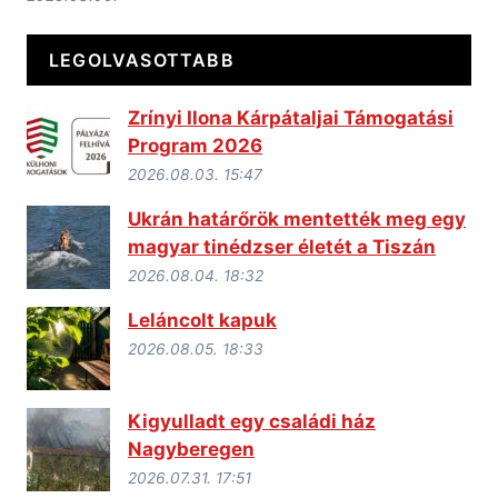
LEGOLVASOTTABB
Zrínyi Ilona Kárpátaljai Támogatási
Program 2026
2026.08.03. 15:47
Ukrán határőrök mentették meg egy
magyar tinédzser életét a Tiszán
2026.08.04. 18:32
Leláncolt kapuk
2026.08.05. 18:33
Kigyulladt egy családi ház
Nagyberegen
2026.07.31. 17:51