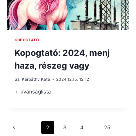
KOPOGTATÓ
Kopogtató: 2024, menj
haza, részeg vagy
Sz. Kárpáthy Kata
2024.12.15. 12:12
+ kívánságlista
Page
Previous
1
2
3
4
…
25