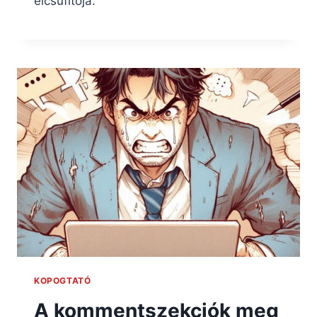
elcsúfítója.
KOPOGTATÓ
A kommentszekciók meg