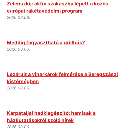
Zelenszkij: aktív szakaszba lépett a közös
európai rakétavédelmi program
2026.08.06.
Meddig fogyasztható a grillhús?
2026.08.06.
Lezárult a viharkárok felmérése a Beregszászi
kistérségben
2026.08.06.
Kárpátaljai hadkiegészítő: hamisak a
házkutatásokról szóló hírek
2026.08.06.