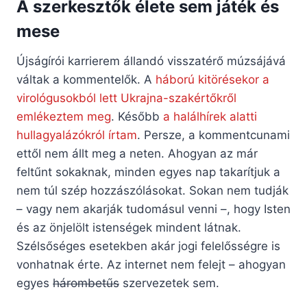
A szerkesztők élete sem játék és
mese
Újságírói karrierem állandó visszatérő múzsájává
váltak a kommentelők. A
háború kitörésekor a
virológusokból lett Ukrajna-szakértőkről
emlékeztem meg
. Később
a halálhírek alatti
hullagyalázókról írtam
. Persze, a kommentcunami
ettől nem állt meg a neten. Ahogyan az már
feltűnt sokaknak, minden egyes nap takarítjuk a
nem túl szép hozzászólásokat. Sokan nem tudják
– vagy nem akarják tudomásul venni –, hogy Isten
és az önjelölt istenségek mindent látnak.
Szélsőséges esetekben akár jogi felelősségre is
vonhatnak érte. Az internet nem felejt – ahogyan
egyes
hárombetűs
szervezetek sem.