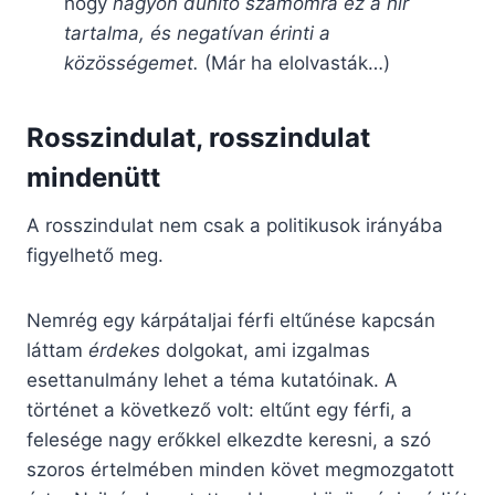
hogy
nagyon dühítő számomra ez a hír
tartalma, és negatívan érinti a
közösségemet.
(Már ha elolvasták…)
Rosszindulat, rosszindulat
mindenütt
A rosszindulat nem csak a politikusok irányába
figyelhető meg.
Nemrég egy kárpátaljai férfi eltűnése kapcsán
láttam
érdekes
dolgokat, ami izgalmas
esettanulmány lehet a téma kutatóinak. A
történet a következő volt: eltűnt egy férfi, a
felesége nagy erőkkel elkezdte keresni, a szó
szoros értelmében minden követ megmozgatott