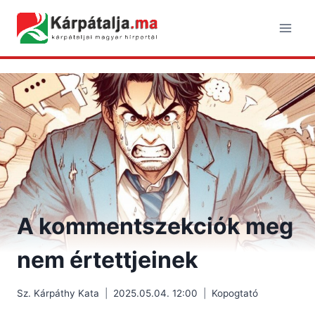
Skip
to
content
A kommentszekciók meg
nem értettjeinek
Sz. Kárpáthy Kata
2025.05.04. 12:00
Kopogtató