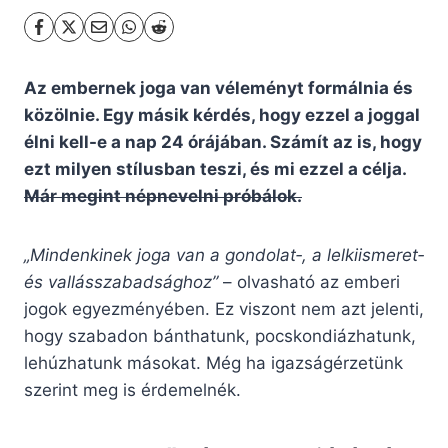
Az embernek joga van véleményt formálnia és
közölnie. Egy másik kérdés, hogy ezzel a joggal
élni kell-e a nap 24 órájában. Számít az is, hogy
ezt milyen stílusban teszi, és mi ezzel a célja.
Már megint népnevelni próbálok.
„Mindenkinek joga van a gondolat‐, a lelkiismeret‐
és vallásszabadsághoz”
– olvasható az emberi
jogok egyezményében. Ez viszont nem azt jelenti,
hogy szabadon bánthatunk, pocskondiázhatunk,
lehúzhatunk másokat. Még ha igazságérzetünk
szerint meg is érdemelnék.