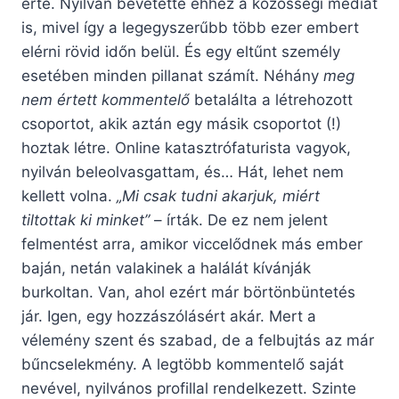
érte. Nyilván bevetette ehhez a közösségi médiát
is, mivel így a legegyszerűbb több ezer embert
elérni rövid időn belül. És egy eltűnt személy
esetében minden pillanat számít. Néhány
meg
nem értett kommentelő
betalálta a létrehozott
csoportot, akik aztán egy másik csoportot (!)
hoztak létre. Online katasztrófaturista vagyok,
nyilván beleolvasgattam, és… Hát, lehet nem
kellett volna.
„Mi csak tudni akarjuk, miért
tiltottak ki minket”
– írták. De ez nem jelent
felmentést arra, amikor viccelődnek más ember
baján, netán valakinek a halálát kívánják
burkoltan. Van, ahol ezért már börtönbüntetés
jár. Igen, egy hozzászólásért akár. Mert a
vélemény szent és szabad, de a felbujtás az már
bűncselekmény. A legtöbb kommentelő saját
nevével, nyilvános profillal rendelkezett. Szinte