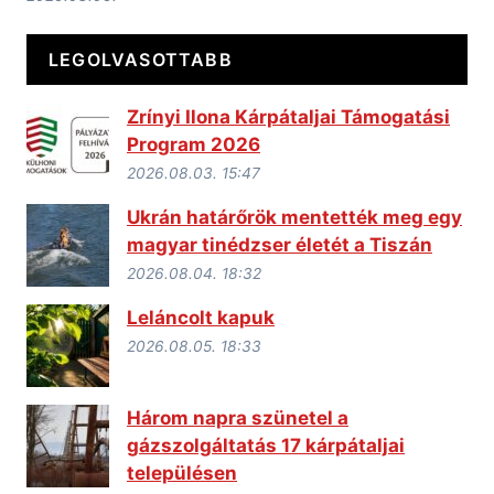
LEGOLVASOTTABB
Zrínyi Ilona Kárpátaljai Támogatási
Program 2026
2026.08.03. 15:47
Ukrán határőrök mentették meg egy
magyar tinédzser életét a Tiszán
2026.08.04. 18:32
Leláncolt kapuk
2026.08.05. 18:33
Három napra szünetel a
gázszolgáltatás 17 kárpátaljai
településen