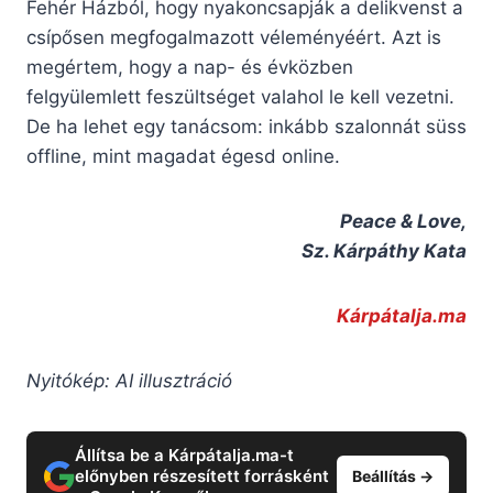
Fehér Házból, hogy nyakoncsapják a delikvenst a
csípősen megfogalmazott véleményéért. Azt is
megértem, hogy a nap- és évközben
felgyülemlett feszültséget valahol le kell vezetni.
De ha lehet egy tanácsom: inkább szalonnát süss
offline, mint magadat égesd online.
Peace & Love,
Sz. Kárpáthy Kata
Kárpátalja.ma
Nyitókép: AI illusztráció
Állítsa be a Kárpátalja.ma-t
előnyben részesített forrásként
Beállítás →