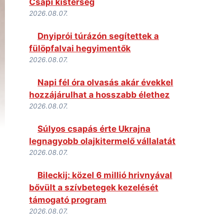
Csapi kistérség
2026.08.07.
Dnyiprói túrázón segítettek a
fülöpfalvai hegyimentők
2026.08.07.
Napi fél óra olvasás akár évekkel
hozzájárulhat a hosszabb élethez
2026.08.07.
Súlyos csapás érte Ukrajna
legnagyobb olajkitermelő vállalatát
2026.08.07.
Bileckij: közel 6 millió hrivnyával
bővült a szívbetegek kezelését
támogató program
2026.08.07.