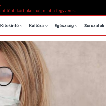
,
dat több kárt okozhat, mint a fegyverek.
Kitekintő
Kultúra
Egészség
Sorozatok