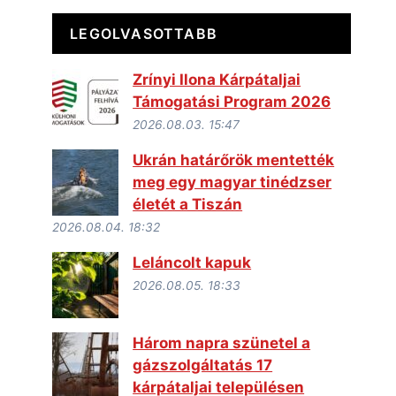
LEGOLVASOTTABB
Zrínyi Ilona Kárpátaljai
Támogatási Program 2026
2026.08.03. 15:47
Ukrán határőrök mentették
meg egy magyar tinédzser
életét a Tiszán
2026.08.04. 18:32
Leláncolt kapuk
2026.08.05. 18:33
Három napra szünetel a
gázszolgáltatás 17
kárpátaljai településen