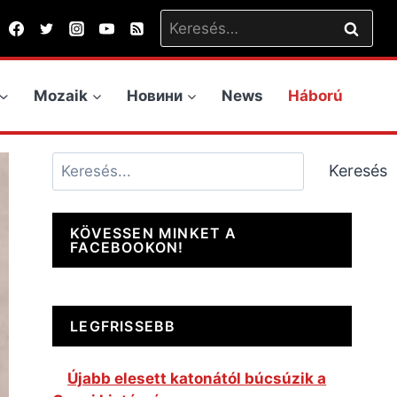
Keresés:
Mozaik
Новини
News
Háború
Keresés
Keresés
KÖVESSEN MINKET A
FACEBOOKON!
LEGFRISSEBB
Újabb elesett katonától búcsúzik a