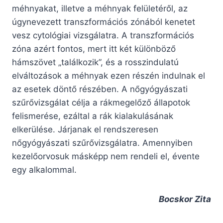
méhnyakat, illetve a méhnyak felületéről, az
úgynevezett transzformációs zónából kenetet
vesz cytológiai vizsgálatra. A transzformációs
zóna azért fontos, mert itt két különböző
hámszövet „találkozik”, és a rosszindulatú
elváltozások a méhnyak ezen részén indulnak el
az esetek döntő részében. A nőgyógyászati
szűrővizsgálat célja a rákmegelőző állapotok
felismerése, ezáltal a rák kialakulásának
elkerülése. Járjanak el rendszeresen
nőgyógyászati szűrővizsgálatra. Amennyiben
kezelőorvosuk másképp nem rendeli el, évente
egy alkalommal.
Bocskor Zita