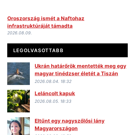
Oroszország ismét a Naftohaz
infrastruktúráját támadta
2026.08.09.
LEGOLVASOTTABB
Ukrán határőrök mentették meg egy
magyar tinédzser életét a Tiszán
2026.08.04. 18:32
Leláncolt kapuk
2026.08.05. 18:33
Eltűnt egy nagyszőlősi lány
Magyarországon