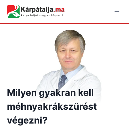
Skip
to
content
Milyen gyakran kell
méhnyakrákszűrést
végezni?