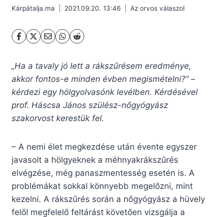
Kárpátalja.ma
2021.09.20. 13:46
Az orvos válaszol
„Ha a tavaly jó lett a rákszűrésem eredménye,
akkor fontos-e minden évben megismételni?”
–
kérdezi egy hölgyolvasónk levélben. Kérdésével
prof. Háscsa János szülész-nőgyógyász
szakorvost kerestük fel.
– A nemi élet megkezdése után évente egyszer
javasolt a hölgyeknek a méhnyakrákszűrés
elvégzése, még panaszmentesség esetén is. A
problémákat sokkal könnyebb megelőzni, mint
kezelni. A rákszűrés során a nőgyógyász a hüvely
felől megfelelő feltárást követően vizsgálja a