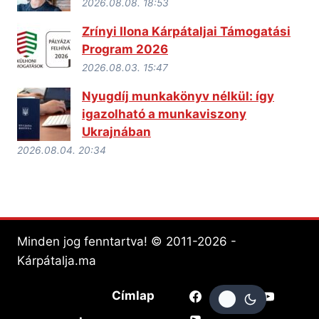
2026.08.08. 18:53
Zrínyi Ilona Kárpátaljai Támogatási
Program 2026
2026.08.03. 15:47
Nyugdíj munkakönyv nélkül: így
igazolható a munkaviszony
Ukrajnában
2026.08.04. 20:34
Minden jog fenntartva! © 2011-2026 -
Kárpátalja.ma
Címlap