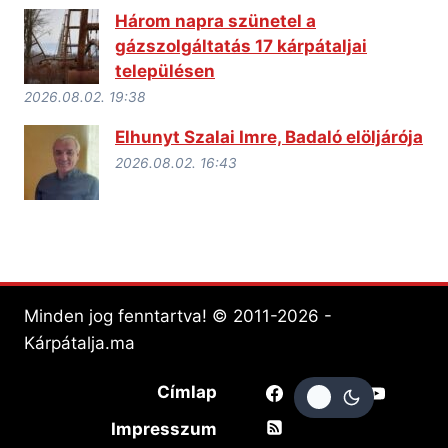
Három napra szünetel a
gázszolgáltatás 17 kárpátaljai
településen
2026.08.02. 19:38
Elhunyt Szalai Imre, Badaló elöljárója
2026.08.02. 16:43
Minden jog fenntartva! © 2011-2026 -
Kárpátalja.ma
Címlap
Impresszum