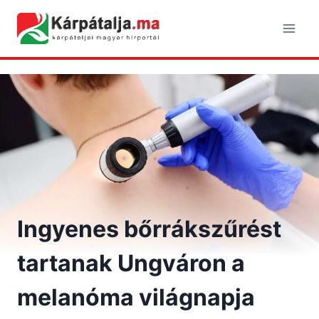
Skip
to
content
Ingyenes bőrrákszűrést
tartanak Ungváron a
melanóma világnapja