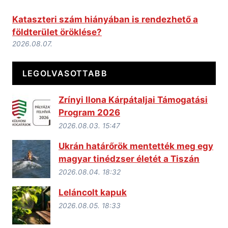
Kataszteri szám hiányában is rendezhető a
földterület öröklése?
2026.08.07.
LEGOLVASOTTABB
Zrínyi Ilona Kárpátaljai Támogatási
Program 2026
2026.08.03. 15:47
Ukrán határőrök mentették meg egy
magyar tinédzser életét a Tiszán
2026.08.04. 18:32
Leláncolt kapuk
2026.08.05. 18:33