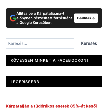
Állítsa be a Kárpátalja.ma-t
előnyben részesített forrásként
Beállítás →
a Google Keresőben.
Keresés
Keresés
KÖVESSEN MINKET A FACEBOOKON!
LEGFRISSEBB
Kárpátalján a tüdőrákos esetek 85%-át késői