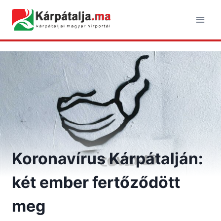
Skip
to
content
Koronavírus Kárpátalján:
két ember fertőződött
meg