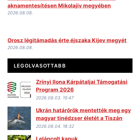
aknamentesítésen Mikolajiv megyében
2026.08.08.
Orosz légitámadás érte éjszaka Kijev megyét
2026.08.08.
LEGOLVASOTTABB
Zrínyi Ilona Kárpátaljai Támogatási
Program 2026
2026.08.03. 15:47
Ukrán határőrök mentették meg egy
magyar tinédzser életét a Tiszán
2026.08.04. 18:32
Leláncolt kapuk