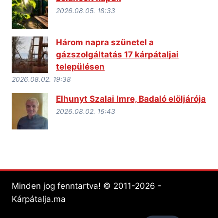
2026.08.05. 18:33
Három napra szünetel a
gázszolgáltatás 17 kárpátaljai
településen
2026.08.02. 19:38
Elhunyt Szalai Imre, Badaló elöljárója
2026.08.02. 16:43
Minden jog fenntartva! © 2011-2026 -
Kárpátalja.ma