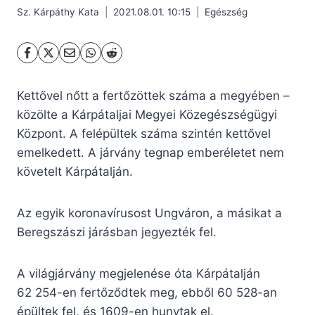
Sz. Kárpáthy Kata
2021.08.01. 10:15
Egészség
Kettővel nőtt a fertőzöttek száma a megyében –
közölte a Kárpátaljai Megyei Közegészségügyi
Központ. A felépültek száma szintén kettővel
emelkedett. A járvány tegnap emberéletet nem
követelt Kárpátalján.
Az egyik koronavírusost Ungváron, a másikat a
Beregszászi járásban jegyezték fel.
A világjárvány megjelenése óta Kárpátalján
62 254-en fertőződtek meg, ebből 60 528-an
épültek fel, és 1609-en hunytak el.