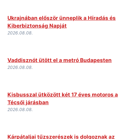
Ukrajnában először ünneplik a Híradás és
Kiberbiztonság Napját
2026.08.08.
Vaddisznót ütött el a metró Budapesten
2026.08.08.
Kisbusszal ütközött két 17 éves motoros a
Técsői járásban
2026.08.08.
Kárpátaljai tűzszerészek is dolgoznak az