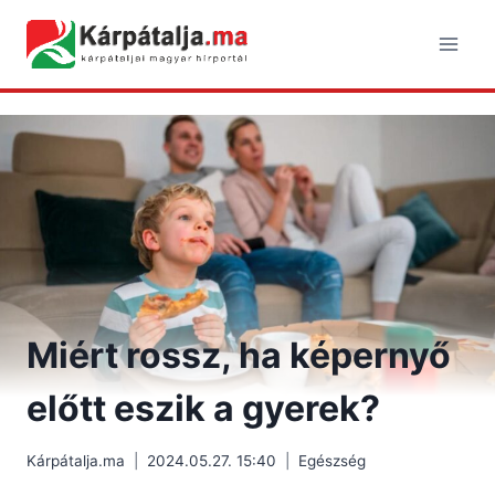
Skip
to
content
Miért rossz, ha képernyő
előtt eszik a gyerek?
Kárpátalja.ma
2024.05.27. 15:40
Egészség