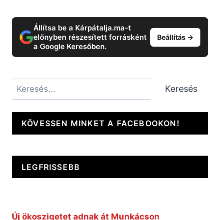
Állítsa be a Kárpátalja.ma-t
előnyben részesített forrásként
Beállítás →
a Google Keresőben.
Keresés
Keresés
KÖVESSEN MINKET A FACEBOOKON!
LEGFRISSEBB
Új ökoszigetet adnak át Munkácson