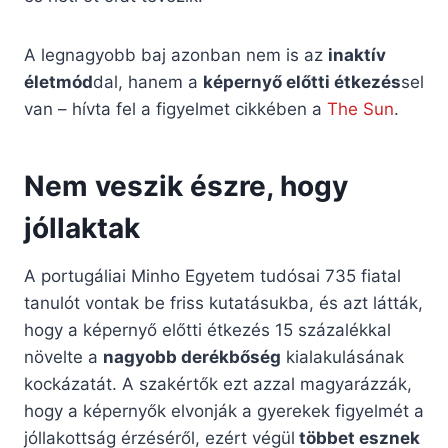
A legnagyobb baj azonban nem is az
inaktív
életmód
dal, hanem a
képernyő előtti étkezés
sel
van – hívta fel a figyelmet cikkében a
The Sun
.
Nem veszik észre, hogy
jóllaktak
A portugáliai Minho Egyetem tudósai 735 fiatal
tanulót vontak be friss kutatásukba, és azt látták,
hogy a képernyő előtti étkezés 15 százalékkal
növelte a
nagyobb derékbőség
kialakulásának
kockázatát. A szakértők ezt azzal magyarázzák,
hogy a képernyők elvonják a gyerekek figyelmét a
jóllakottság érzéséről, ezért végül
többet esznek