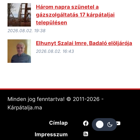
Három napra szünetel a
gázszolgáltatás 17 kárpátaljai
településen
2026.08.02. 19:38
Elhunyt Szalai Imre, Badaló elöljárója
2026.08.02. 16:43
Minden jog fenntartva! © 2011-2026 -
Kárpátalja.ma
Címlap
Impresszum