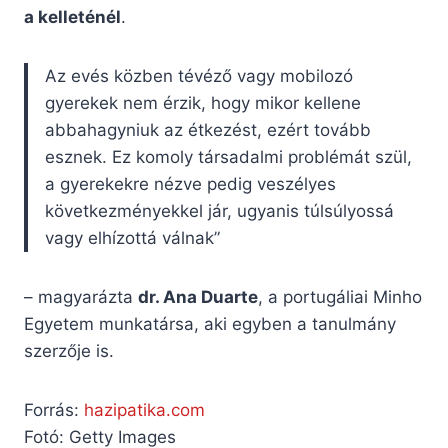
a kelleténél
.
Az evés közben tévéző vagy mobilozó
gyerekek nem érzik, hogy mikor kellene
abbahagyniuk az étkezést, ezért tovább
esznek. Ez komoly társadalmi problémát szül,
a gyerekekre nézve pedig veszélyes
következményekkel jár, ugyanis túlsúlyossá
vagy elhízottá válnak”
– magyarázta
dr. Ana Duarte
, a portugáliai Minho
Egyetem munkatársa, aki egyben a tanulmány
szerzője is.
Forrás:
hazipatika.com
Fotó: Getty Images