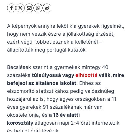
A képernyők annyira lekötik a gyerekek figyelmét,
hogy nem veszik észre a jóllakottság érzését,
ezért végül többet esznek a kelleténél –
állapították meg portugál kutatók.
Becslések szerint a gyermekek mintegy 40
százaléka
túlsúlyossá vagy
elhízottá
válik, mire
befejezi az általános iskolát
. Ehhez az
elszomorító statisztikához pedig valószínűleg
hozzájárul az is, hogy egyes országokban a 11
éves gyerekek 91 százalékának már van
okostelefonja, és
a 16 év alatti
korosztály
átlagosan napi 2-4 órát internetezik
és heti öt órát tévézik.