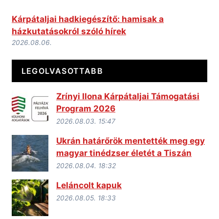
Kárpátaljai hadkiegészítő: hamisak a
házkutatásokról szóló hírek
2026.08.06.
LEGOLVASOTTABB
Zrínyi Ilona Kárpátaljai Támogatási
Program 2026
2026.08.03. 15:47
Ukrán határőrök mentették meg egy
magyar tinédzser életét a Tiszán
2026.08.04. 18:32
Leláncolt kapuk
2026.08.05. 18:33