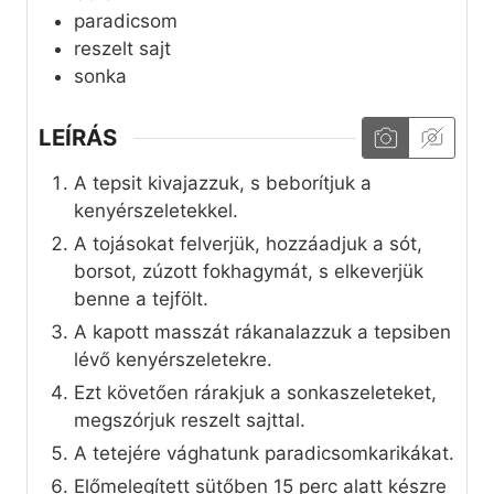
paradicsom
reszelt sajt
sonka
LEÍRÁS
A tepsit kivajazzuk, s beborítjuk a
kenyérszeletekkel.
A tojásokat felverjük, hozzáadjuk a sót,
borsot, zúzott fokhagymát, s elkeverjük
benne a tejfölt.
A kapott masszát rákanalazzuk a tepsiben
lévő kenyérszeletekre.
Ezt követően rárakjuk a sonkaszeleteket,
megszórjuk reszelt sajttal.
A tetejére vághatunk paradicsomkarikákat.
Előmelegített sütőben 15 perc alatt készre