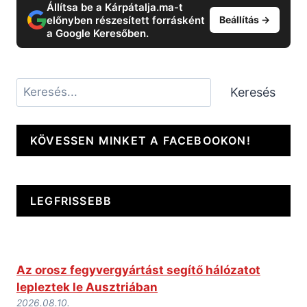
Állítsa be a Kárpátalja.ma-t
előnyben részesített forrásként
Beállítás →
a Google Keresőben.
Keresés
Keresés
KÖVESSEN MINKET A FACEBOOKON!
LEGFRISSEBB
Az orosz fegyvergyártást segítő hálózatot
lepleztek le Ausztriában
2026.08.10.