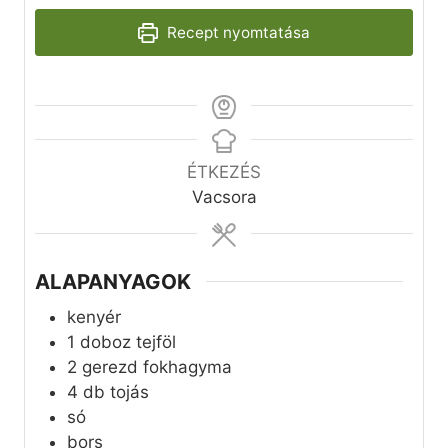
Recept nyomtatása
ÉTKEZÉS
Vacsora
ALAPANYAGOK
kenyér
1
doboz
tejföl
2
gerezd
fokhagyma
4
db
tojás
só
bors