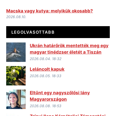
Macska vagy kutya: melyikük okosabb?
2026.08.10.
LEGOLVASOTTABB
Ukrán határőrök mentették meg egy
magyar tinédzser életét a Tiszán
2026.08.04. 18:32
Leláncolt kapuk
2026.08.05. 18:33
Eltűnt egy nagyszőlősi lány
Magyarországon
2026.08.08. 18:53