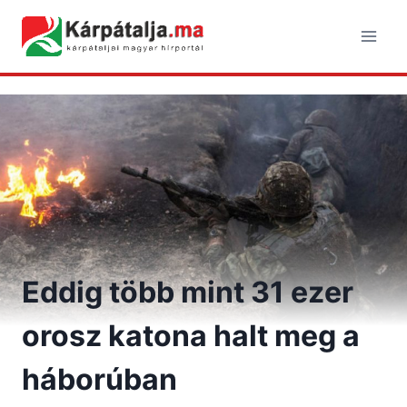
Skip
to
content
Eddig több mint 31 ezer
orosz katona halt meg a
háborúban