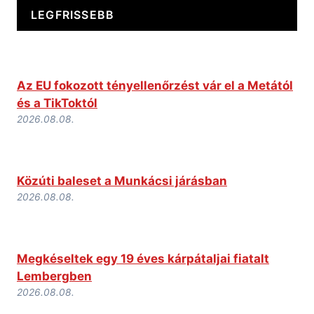
LEGFRISSEBB
Az EU fokozott tényellenőrzést vár el a Metától
és a TikToktól
2026.08.08.
Közúti baleset a Munkácsi járásban
2026.08.08.
Megkéseltek egy 19 éves kárpátaljai fiatalt
Lembergben
2026.08.08.