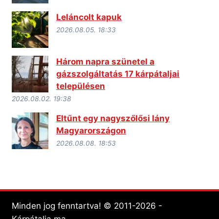
Leláncolt kapuk
2026.08.05. 18:33
Három napra szünetel a
gázszolgáltatás 17 kárpátaljai
településen
2026.08.02. 19:38
Eltűnt egy nagyszőlősi lány
Magyarországon
2026.08.08. 18:53
Minden jog fenntartva! © 2011-2026 -
Kárpátalja.ma