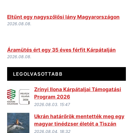
Eltűnt egy nagyszőlősi lány Magyarországon
2026.08.08.
Áramütés ért egy 35 éves férfit Kárpátalján
2026.08.08.
LEGOLVASOTTABB
Zrínyi Ilona Kárpátaljai Támogatási
Program 2026
2026.08.03. 15:47
Ukrán határőrök mentették meg egy
magyar tinédzser életét a Tiszán
2026.08.04. 18:32