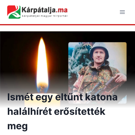
Skip
to
content
Ismét egy eltűnt katona
halálhírét erősítették
meg