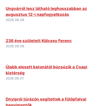
Ungvárról lesz látható leghosszabban az
augusztus 12-i napfogyatkozás
2026.08.08.
236 éve született Kölcsey Ferenc
2026.08.08.
Újabb elesett katonától búcsúzik a Csapi
kistérség
2026.08.07.
Dnyiprói túrázón segítettek a fülöpfalvai
hegyimentők