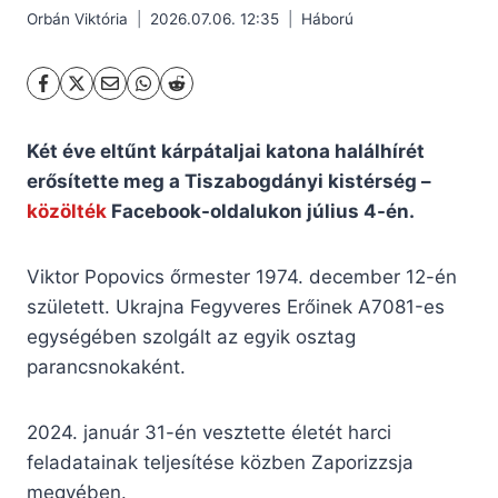
Orbán Viktória
2026.07.06. 12:35
Háború
Két éve eltűnt kárpátaljai katona halálhírét
erősítette meg a Tiszabogdányi kistérség –
közölték
Facebook-oldalukon július 4-én.
Viktor Popovics őrmester 1974. december 12-én
született. Ukrajna Fegyveres Erőinek А7081-es
egységében szolgált az egyik osztag
parancsnokaként.
2024. január 31-én vesztette életét harci
feladatainak teljesítése közben Zaporizzsja
megyében.