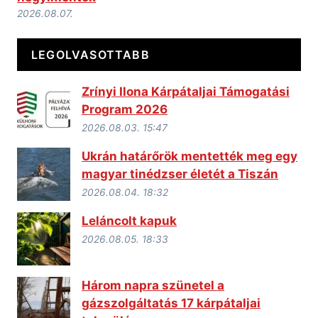
2026.08.07.
LEGOLVASOTTABB
Zrínyi Ilona Kárpátaljai Támogatási
Program 2026
2026.08.03. 15:47
Ukrán határőrök mentették meg egy
magyar tinédzser életét a Tiszán
2026.08.04. 18:32
Leláncolt kapuk
2026.08.05. 18:33
Három napra szünetel a
gázszolgáltatás 17 kárpátaljai