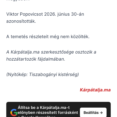
Viktor Popovicsot 2026. június 30-án
azonosították.
A temetés részleteit még nem közölték.
A Kárpátalja.ma szerkesztősége osztozik a
hozzátartozók fájdalmában.
(Nyitókép: Tiszabogányi kistérség)
Kárpátalja.ma
Állítsa be a Kárpátalja.ma-t
előnyben részesített forrásként
Beállítás →