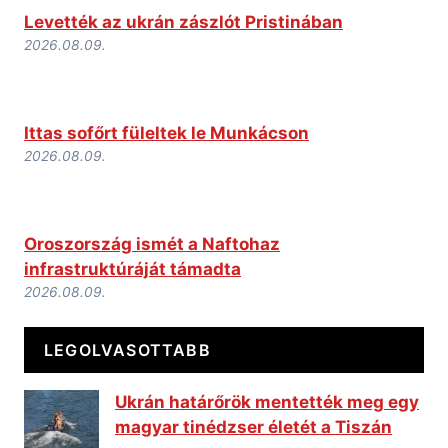
Levették az ukrán zászlót Pristinában
2026.08.09.
Ittas sofőrt füleltek le Munkácson
2026.08.09.
Oroszország ismét a Naftohaz
infrastruktúráját támadta
2026.08.09.
LEGOLVASOTTABB
Ukrán határőrök mentették meg egy
magyar tinédzser életét a Tiszán