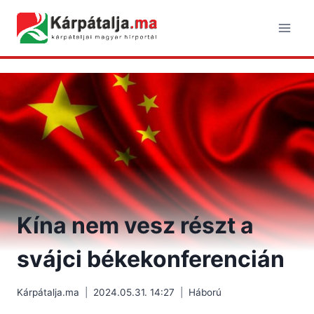
Skip
to
content
Kína nem vesz részt a
svájci békekonferencián
Kárpátalja.ma
2024.05.31. 14:27
Háború