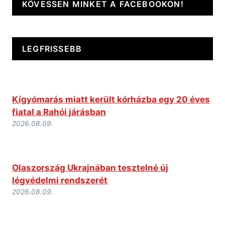
KÖVESSEN MINKET A FACEBOOKON!
LEGFRISSEBB
Kígyómarás miatt került kórházba egy 20 éves
fiatal a Rahói járásban
2026.08.09.
Olaszország Ukrajnában tesztelné új
légvédelmi rendszerét
2026.08.09.