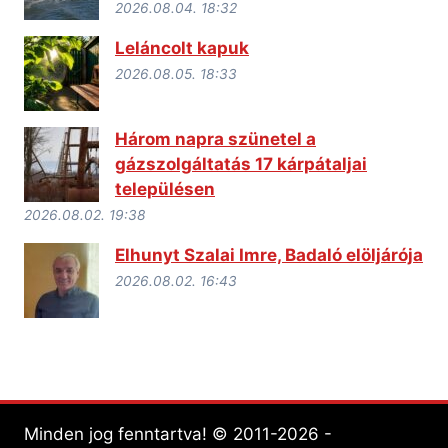
2026.08.04. 18:32
Leláncolt kapuk
2026.08.05. 18:33
Három napra szünetel a
gázszolgáltatás 17 kárpátaljai
településen
2026.08.02. 19:38
Elhunyt Szalai Imre, Badaló elöljárója
2026.08.02. 16:43
Minden jog fenntartva! © 2011-2026 -