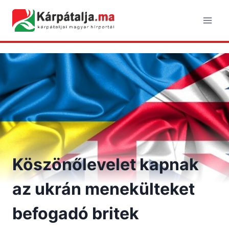
Skip
to
content
Köszönőlevelet kapnak
az ukrán menekülteket
befogadó britek