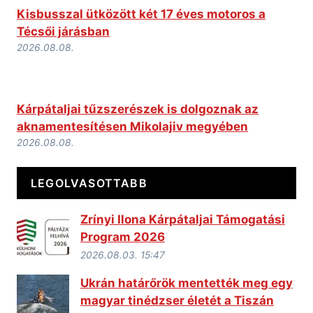
Kisbusszal ütközött két 17 éves motoros a
Técsői járásban
2026.08.08.
Kárpátaljai tűzszerészek is dolgoznak az
aknamentesítésen Mikolajiv megyében
2026.08.08.
LEGOLVASOTTABB
Zrínyi Ilona Kárpátaljai Támogatási
Program 2026
2026.08.03. 15:47
Ukrán határőrök mentették meg egy
magyar tinédzser életét a Tiszán