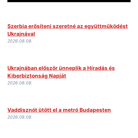
Szerbia erősíteni szeretné az együttműködést
Ukrajnával
2026.08.08.
Ukrajnában először ünneplik a Híradás és
Kiberbiztonság Napját
2026.08.08.
Vaddisznót ütött el a metró Budapesten
2026.08.08.