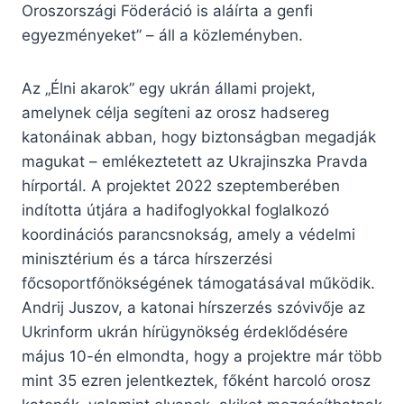
Oroszországi Föderáció is aláírta a genfi
egyezményeket” – áll a közleményben.
Az „Élni akarok” egy ukrán állami projekt,
amelynek célja segíteni az orosz hadsereg
katonáinak abban, hogy biztonságban megadják
magukat – emlékeztetett az Ukrajinszka Pravda
hírportál. A projektet 2022 szeptemberében
indította útjára a hadifoglyokkal foglalkozó
koordinációs parancsnokság, amely a védelmi
minisztérium és a tárca hírszerzési
főcsoportfőnökségének támogatásával működik.
Andrij Juszov, a katonai hírszerzés szóvivője az
Ukrinform ukrán hírügynökség érdeklődésére
május 10-én elmondta, hogy a projektre már több
mint 35 ezren jelentkeztek, főként harcoló orosz