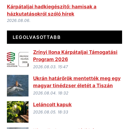
Kárpátaljai hadkiegészítő: hamisak a
házkutatásokról szóló hírek
2026.08.06.
LEGOLVASOTTABB
Zrínyi Ilona Kárpátaljai Támogatási
Program 2026
2026.08.03. 15:47
Ukrán határőrök mentették meg egy
magyar tinédzser életét a Tiszán
2026.08.04. 18:32
Leláncolt kapuk
2026.08.05. 18:33