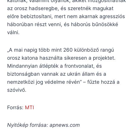
katonák, valamint olyanok, akiket mozgósíthatnak
az orosz hadseregbe, és szeretnék magukat
előre bebiztosítani, mert nem akarnak agressziós
háborúban részt venni, és háborús bűnösökké
válni.
„A mai napig több mint 260 különböző rangú
orosz katona használta sikeresen a projektet.
Mindannyian átlépték a frontvonalat, és
biztonságban vannak az ukrán állam és a
nemzetközi jog védelme révén” – fűzte hozzá a
szóvivő.
Forrás:
MTI
Nyitókép forrása: apnews.com