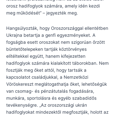
orosz hadifoglyok számára, amely idén kezdi
meg működését” – jegyezték meg.
Hangsúlyozták, hogy Oroszországgal ellentétben
Ukrajna betartja a genfi egyezményeket. A
fogságba esett oroszokat nem szigorúan őrzött
büntetőtelepeken tartják köztörvényes
elítéltekkel együtt, hanem kifejezetten
hadifoglyok számára kialakított táborokban. Nem
fosztják meg őket attól, hogy tartsák a
kapcsolatot családjukkal, a Nemzetközi
Vöröskereszt meglátogathatja őket, lehetőségük
van csomag- és pénzátutalás fogadására,
munkára, sportolásra és egyéb szabadidős
tevékenységre. „Az oroszországi ukrán
hadifoglyokat mindezektől megfosztják, holott az