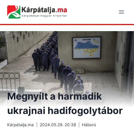
Skip
to
content
Megnyílt a harmadik
ukrajnai hadifogolytábor
Kárpátalja.ma
2024.05.29. 20:38
Háború