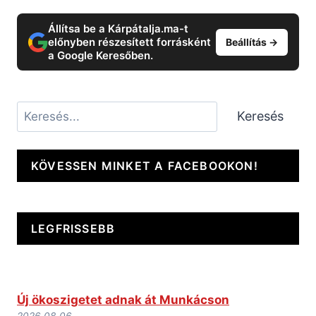
Állítsa be a Kárpátalja.ma-t
előnyben részesített forrásként
Beállítás →
a Google Keresőben.
Keresés
Keresés
KÖVESSEN MINKET A FACEBOOKON!
LEGFRISSEBB
Új ökoszigetet adnak át Munkácson
2026.08.06.