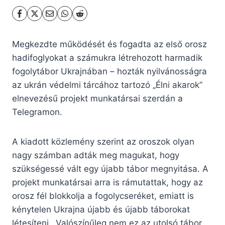
Megkezdte működését és fogadta az első orosz
hadifoglyokat a számukra létrehozott harmadik
fogolytábor Ukrajnában – hozták nyilvánosságra
az ukrán védelmi tárcához tartozó „Élni akarok”
elnevezésű projekt munkatársai szerdán a
Telegramon.
A kiadott közlemény szerint az oroszok olyan
nagy számban adták meg magukat, hogy
szükségessé vált egy újabb tábor megnyitása. A
projekt munkatársai arra is rámutattak, hogy az
orosz fél blokkolja a fogolycseréket, emiatt is
kénytelen Ukrajna újabb és újabb táborokat
létesíteni. „Valószínűleg nem ez az utolsó tábor