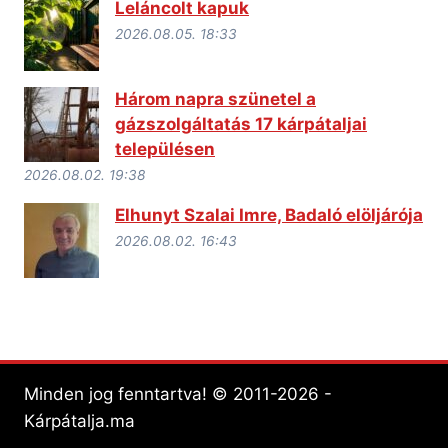
Leláncolt kapuk
2026.08.05. 18:33
Három napra szünetel a
gázszolgáltatás 17 kárpátaljai
településen
2026.08.02. 19:38
Elhunyt Szalai Imre, Badaló elöljárója
2026.08.02. 16:43
Minden jog fenntartva! © 2011-2026 -
Kárpátalja.ma