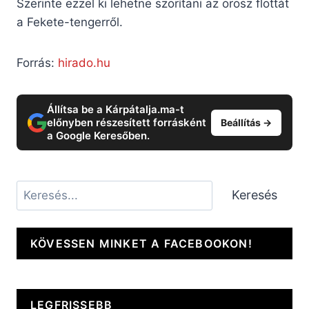
Szerinte ezzel ki lehetne szorítani az orosz flottát
a Fekete-tengerről.
Forrás:
hirado.hu
Állítsa be a Kárpátalja.ma-t
előnyben részesített forrásként
Beállítás →
a Google Keresőben.
Keresés
Keresés
KÖVESSEN MINKET A FACEBOOKON!
LEGFRISSEBB