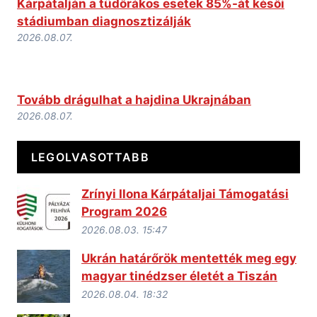
Kárpátalján a tüdőrákos esetek 85%-át késői
stádiumban diagnosztizálják
2026.08.07.
Tovább drágulhat a hajdina Ukrajnában
2026.08.07.
LEGOLVASOTTABB
Zrínyi Ilona Kárpátaljai Támogatási
Program 2026
2026.08.03. 15:47
Ukrán határőrök mentették meg egy
magyar tinédzser életét a Tiszán
2026.08.04. 18:32