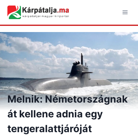
Skip
to
content
Melnik: Németországnak
át kellene adnia egy
tengeralattjáróját