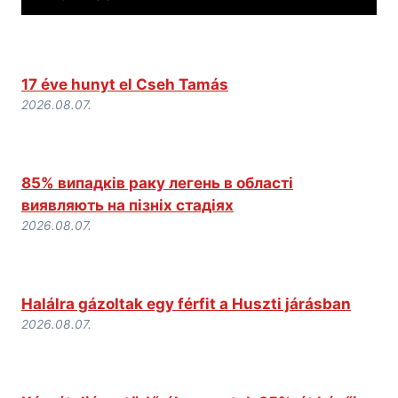
17 éve hunyt el Cseh Tamás
2026.08.07.
85% випадків раку легень в області
виявляють на пізніх стадіях
2026.08.07.
Halálra gázoltak egy férfit a Huszti járásban
2026.08.07.