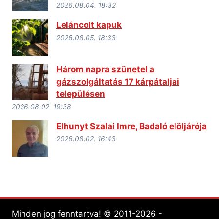
2026.08.04. 18:32
Leláncolt kapuk
2026.08.05. 18:33
Három napra szünetel a
gázszolgáltatás 17 kárpátaljai
településen
2026.08.02. 19:38
Elhunyt Szalai Imre, Badaló elöljárója
2026.08.02. 16:43
Minden jog fenntartva! © 2011-2026 -