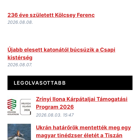
236 éve született Kölcsey Ferenc
2026.08.08.
Újabb elesett katonától búcsúzik a Csapi
kistérség
2026.08.07.
LEGOLVASOTTABB
Zrínyi Ilona Kárpátaljai Támogatási
Program 2026
2026.08.03. 15:47
Ukrán határőrök mentették meg egy
magyar tinédzser életét a Tiszán