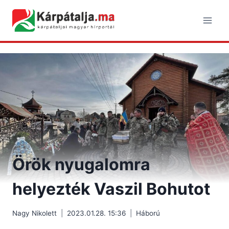
Skip
to
content
Örök nyugalomra
helyezték Vaszil Bohutot
Nagy Nikolett
2023.01.28. 15:36
Háború