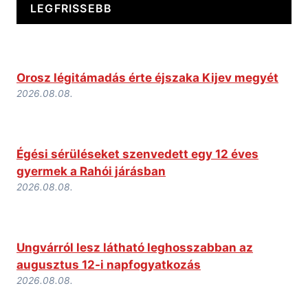
LEGFRISSEBB
Orosz légitámadás érte éjszaka Kijev megyét
2026.08.08.
Égési sérüléseket szenvedett egy 12 éves
gyermek a Rahói járásban
2026.08.08.
Ungvárról lesz látható leghosszabban az
augusztus 12-i napfogyatkozás
2026.08.08.