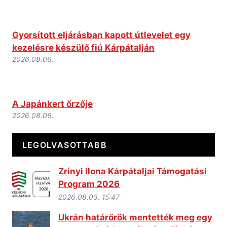
Gyorsított eljárásban kapott útlevelet egy
kezelésre készülő fiú Kárpátalján
2026.08.06.
A Japánkert őrzője
2026.08.06.
LEGOLVASOTTABB
Zrínyi Ilona Kárpátaljai Támogatási
Program 2026
2026.08.03. 15:47
Ukrán határőrök mentették meg egy