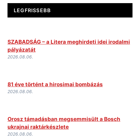
LEGFRISSEBB
SZABADSÁG – a Litera meghirdeti idei irodalmi
pályázatát
2026.08.06.
81 éve történt a hirosimai bombázás
2026.08.06.
Orosz támadásban megsemmisült a Bosch
ukrajnai raktárkészlete
2026.08.06.