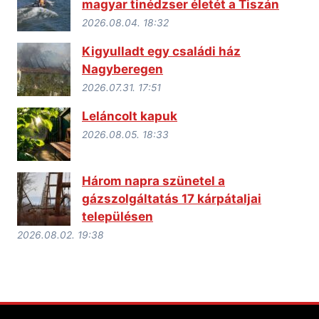
magyar tinédzser életét a Tiszán
2026.08.04. 18:32
Kigyulladt egy családi ház
Nagyberegen
2026.07.31. 17:51
Leláncolt kapuk
2026.08.05. 18:33
Három napra szünetel a
gázszolgáltatás 17 kárpátaljai
településen
2026.08.02. 19:38