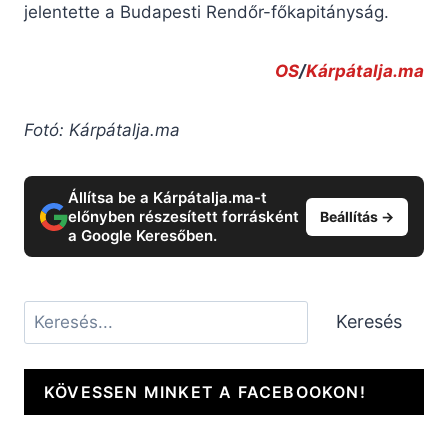
jelentette a Budapesti Rendőr-főkapitányság.
OS
/
Kárpátalja.ma
Fotó: Kárpátalja.ma
Állítsa be a Kárpátalja.ma-t
előnyben részesített forrásként
Beállítás →
a Google Keresőben.
Keresés
Keresés
KÖVESSEN MINKET A FACEBOOKON!