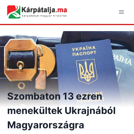
Skip
to
content
Szombaton 13 ezren
menekültek Ukrajnából
Magyarországra