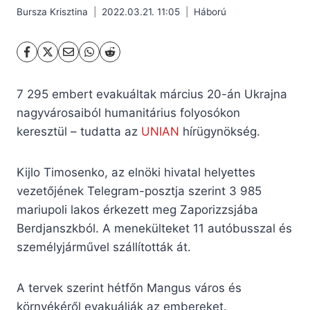
Bursza Krisztina
2022.03.21. 11:05
Háború
7 295 embert evakuáltak március 20-án Ukrajna
nagyvárosaiból humanitárius folyosókon
keresztül – tudatta az
UNIAN
hírügynökség.
Kijlo Timosenko, az elnöki hivatal helyettes
vezetőjének Telegram-posztja szerint 3 985
mariupoli lakos érkezett meg Zaporizzsjába
Berdjanszkból. A menekülteket 11 autóbusszal és
személyjárművel szállították át.
A tervek szerint hétfőn Mangus város és
környékéről evakuálják az embereket.