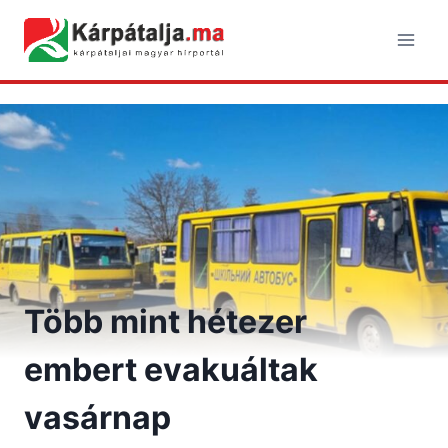
Skip
to
content
Több mint hétezer
embert evakuáltak
vasárnap