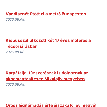
Vaddisznót ütött el a metró Budapesten
2026.08.08.
Kisbusszal ütközött két 17 éves motoros a
Técsői járásban
2026.08.08.
Kárpátaljai tűzszerészek is dolgoznak az
aknamentesítésen Mikolajiv megyében
2026.08.08.
Orosz légitámadás érte éjszaka Kijev megyét