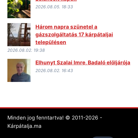
2026.08.05. 18:33
Három napra szünetel a
gázszolgáltatás 17 kárpátaljai
településen
2026.08.02. 19:38
Elhunyt Szalai Imre, Badaló elöljárója
2026.08.02. 16:43
Minden jog fenntartva! © 2011-2026 -
Kárpátalja.ma