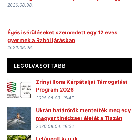
2026.08.08.
Égési sérüléseket szenvedett egy 12 éves
gyermek a Rahói járásban
2026.08.08.
LEGOLVASOTTABB
Zrínyi Ilona Kárpátaljai Támogatási
Program 2026
2026.08.03. 15:47
Ukrán határőrök mentették meg egy
magyar tinédzser életét a Tiszán
2026.08.04. 18:32
Leláncolt kapuk