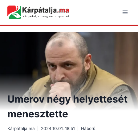
Skip
to
content
Umerov négy helyettesét
menesztette
Kárpátalja.ma
2024.10.01. 18:51
Háború