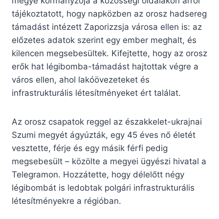
megye kormányzója a közösségi oldalakon arról
tájékoztatott, hogy napközben az orosz hadsereg
támadást intézett Zaporizzsja városa ellen is: az
előzetes adatok szerint egy ember meghalt, és
kilencen megsebesültek. Kifejtette, hogy az orosz
erők hat légibomba-támadást hajtottak végre a
város ellen, ahol lakóövezeteket és
infrastrukturális létesítményeket ért találat.
Az orosz csapatok reggel az északkelet-ukrajnai
Szumi megyét ágyúzták, egy 45 éves nő életét
vesztette, férje és egy másik férfi pedig
megsebesült – közölte a megyei ügyészi hivatal a
Telegramon. Hozzátette, hogy délelőtt négy
légibombát is ledobtak polgári infrastrukturális
létesítményekre a régióban.