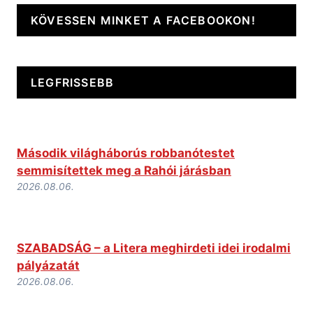
KÖVESSEN MINKET A FACEBOOKON!
LEGFRISSEBB
Második világháborús robbanótestet
semmisítettek meg a Rahói járásban
2026.08.06.
SZABADSÁG – a Litera meghirdeti idei irodalmi
pályázatát
2026.08.06.