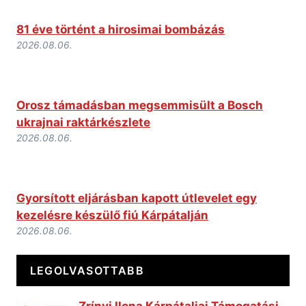
81 éve történt a hirosimai bombázás
2026.08.06.
Orosz támadásban megsemmisült a Bosch
ukrajnai raktárkészlete
2026.08.06.
Gyorsított eljárásban kapott útlevelet egy
kezelésre készülő fiú Kárpátalján
2026.08.06.
LEGOLVASOTTABB