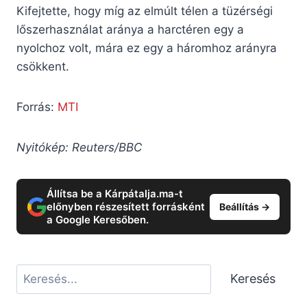
Kifejtette, hogy míg az elmúlt télen a tüzérségi
lőszerhasználat aránya a harctéren egy a
nyolchoz volt, mára ez egy a háromhoz arányra
csökkent.
Forrás:
MTI
Nyitókép: Reuters/BBC
Állítsa be a Kárpátalja.ma-t
előnyben részesített forrásként
Beállítás →
a Google Keresőben.
Keresés
Keresés